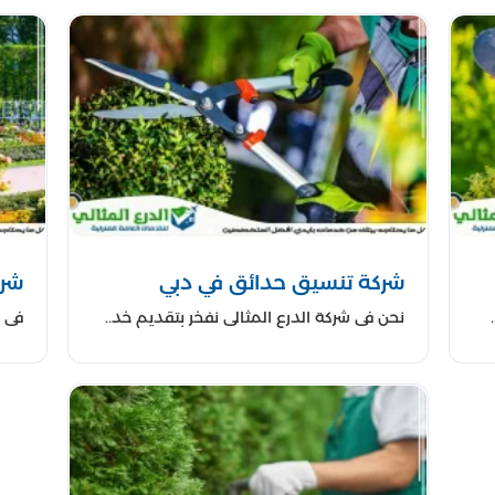
مة إضاءة مبتكرة تبرز جمال الحديقة في الليل، مما يخلق أجواء
 المساحات باستخدام الأثاث الخارجي المناسب، مما يجعل الحديقة مك
ديم خدمات الزراعة والعناية بالعشب والنجيل لضمان مظهر خضرة 
رامج صيانة دورية للحفاظ على جمال الحدائق وضمان استمرار تأ
ختار خدمات تنسيق الحدائق من الدرع ال
لتصميم لدينا يمتلك مهارات فائقة في إبراز الجمال الطبيعي للح
تخدام مواد ونباتات عالية الجودة لضمان المتانة والجمال الط
كل حديقة فريدة، ولذلك نقدم خدمات مخصصة تلبي احتياجات ك
شركة تنسيق حدائق في دبي
شرك
تقديم حلول تنسيق الحدائق التي تعتمد على مبادئ الاستدامة الب
نحن في شركة الدرع المثالي نفخر بتقديم خد..
في ش
ق الفريدة من الدرع المثالي. اتصل بنا اليوم للحصول على اس
فضاءك الخارجي.