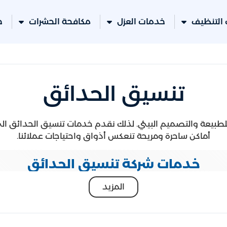
التنظيف
خدمات العزل
مكافحة الحشرات
خ
تنسيق الحدائق
ا للطبيعة والتصميم البيئي. لذلك نقدم خدمات تنسيق الحدائق الت
أماكن ساحرة ومريحة تنعكس أذواق واحتياجات عملائنا.
خدمات شركة تنسيق الحدائق
المزيد
ينا أفكارًا مبتكرة وتصاميم فريدة لتحويل الفضاءات الخارجية إ
صة في اختيار النباتات التي تتناسب مع ظروف الموقع وتوفر جم
يم وتنسيق البرك والشلالات والنوافير لإضافة عنصر منعش وه