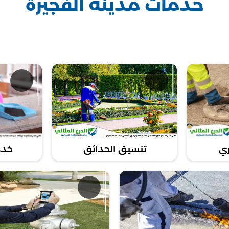
خدمات مدينة الفجيرة
م الأحياء بما في ذلك مربح، الفصيل، الغرفة، والمدينة الصناعي
اة والرفاهية لسكان هذه المناطق، مع التأكيد على الاستدامة والا
نا معك في الفجيرة من خلال توفير خدمات تفوق توقعاتك وتلبي جم
سيق حديقتك، فإن شركتنا هنا لضمان تحقيق أفضل النتائج بكفاءة
نحن هنا لتلبية احتياجاتك وتقديم أفضل الخد
لكاتك. أو ارسل لنا رسالة عن طريق الواتساب على+971544450833.
ري
تنسيق الحدائق
خدم