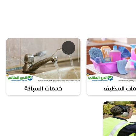
ة. حيث أننا ملتزمون بتقديم حلول شاملة تساهم في تحسين
حترافية.
يع احتياجاتك. سواء كنت بحاجة إلى خدمة عاجلة لتسليك
 واحترافية لا مثيل لها.
مات في مدينة الفجيرة . اتصل بنا الآن على 0544450833 للحصول على استشارة مجانية والبدء في تحقيق التحسينات التي تحتاجها في
ات التنظيف
خدمات السباكة