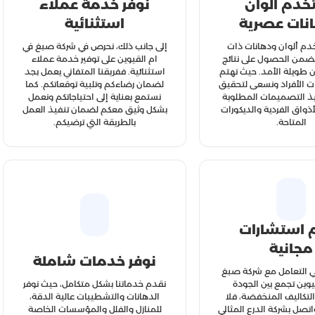
خدم ألوان
نوفر خدمة عملاء
نات عصرية
استثنائية
م ألوان ودهانات ذات
إلى جانب ذلك، نحرص في شركة صبغ في
تضمن الحصول على نتائج
ام القيوين على توفير خدمة عملاء
 طويلة الأمد. حيث نهتم
استثنائية. ففريقنا المتفاني يعمل بجد
ات الأفراد ونسعى لتحقيق
لضمان رضاءكم وتلبية توقعاتكم. كما
يذ التصميمات المطلوبة
نستمع بعناية إلى احتياجاتكم ونعمل
أذواق الفردية والديكورات
بشكل وثيق معكم لضمان تنفيذ العمل
المتاحة.
بالطريقة التي ترضيكم.
 استشارات
مجانية
نوفر خدمات شاملة
في التعامل مع شركة صبغ
يوين تجمع بين الجودة
نقدم خدماتنا بشكل متكامل، حيث نوفر
لتكاليف المنخفضة، فلا
الدهانات والتشطيبات عالية الدقة،
واتصل بشركة الدرع المثالي
للمنازل والفلل والمؤسسات الخاصة