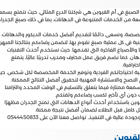
لصبغ في أم القيوين هي شركتنا الدرع المثالي. حيث نتمتع بسمع
ة من الخدمات المتنوعة في الدهانات، بما في ذلك صبغ الجدرا
صصة، ونسعى دائمًا لتقديم أفضل خدمات الديكور والدهانات.
نية في كل عملية صبغ نقوم بها، لنضمن رضاءكم بنتائجنا المبهرة
ها والأصباغ الفاخرة التي تقدمها. حيث نستخدم أحدث التقنيات
هان. كما نضم فريق عمل محترف ومدرب تدريبًا عاليًا، يتمتع
حترافية.
تلبية احتياجاتكم الفردية وتوفير الخدمة المخصصة لكل شخص. حي
النصح والاستشارة المهنية لتحقيق أفضل النتائج الممكنة.
سمعة ممتازة فيما يتعلق بالتسليم في الوقت المحدد والتزامنا
دون أي تأخير، لكسب رضاءكم وثقتكم.
ين باستخدام أحدث أنواع الدهانات التي تمنح الجدران مظهرًا
شكل كامل قبل الطلاء لضمان أفضل نتيجة ممكنة.
نخدم جميع مناطق أم القيوين مع تقديم خدمة سريعة وجودة عالية في التنفيذ. تواصل معنا الآن على 0544450833
قيوين