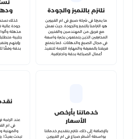
نست
نلتزم بالتميز والجودة
ودها
ما يميزنا في شركة صبغ في ام القيوين
كذلك نستخد
هو التزامنا بالتميز والجودة. حيث نعمل
جودة عالية 
مع فريق من المهندسين والفنيين
مذهلة وألوان
المحترفين الذين يتمتعون بخبرة واسعة
بتلبية متطلب
في مجال الصبغ والدهانات. كما يتمتع
رؤيتهم وتنف
فريقنا بالمعرفة والمهارة اللازمة لتنفيذ
بدقة وفقًا لل
أعمال الصباغة بدقة واحترافية.
نقدم
خدماتنا بأرخص
عند الرغبة 
الأسعار
في ام الق
بالإضافة إلى ذلك، نلتزم بتقديم خدماتنا
والمهنية وا
بواسطة أشطر صباغ في ام القيوين
تبحث بعيدًا. 