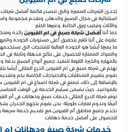
إحدى الشركات المميزة والتي تتصدر قائمة أفضل شركات ا
استثنائية في مجال الصبغ والدهان، ونقدم مجموعة واسع
والأثاث وتركيب ورق الحائط، وغيرها الكثير.
كما أننا
رائدة ومتخ
أفضل شركة صبغ في ام القيوين
علاوة على أننا نلتزم بتحقيق أعلى مستويات الجودة والمه
ما يميزنا أيضًا هو الجودة العالية للمنتجات التي تستخدم
والمواد الممتازة للحصول على نتائج مذهلة وثابتة في الد
بالمهارة والخبرة اللازمة لتنفيذ جميع أنواع الصبغ بدقة وا
نهتم في شركة صبغ في ام القيوين الدرع المثالي أيضًا ب
نقوم بتقييم المتطلبات والاحتياجات الخاصة بكم وتقديم 
بالإضافة إلى ذلك، نتمتع في شركة اصباغ في ام القيوين ب
بالمواعيد. حيث نضمن تسليم الخدمة في الوقت المناسب 
توفر شركة الدرع المثالي خدمات صبغ ودهانات في أم القيو
أنيقًا وتدوم لفترات طويلة. نحن نقوم بتجهيز الجدران ب
للحصول على أفضل خدمة دهانات.
خدمات شركة صبغ ودهانات ام ال