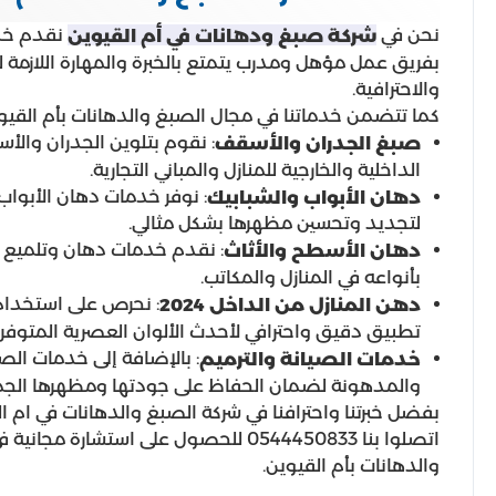
نحن في
نقدم خد
شركة صبغ ودهانات في أم القيوين
بفريق عمل مؤهل ومدرب يتمتع بالخبرة والمهارة اللازمة 
والاحترافية.
كما تتضمن خدماتنا في مجال الصبغ والدهانات بأم القيوين
: نقوم بتلوين الجدران والأ
صبغ الجدران والأسقف
الداخلية والخارجية للمنازل والمباني التجارية.
: نوفر خدمات دهان الأبواب
دهان الأبواب والشبابيك
لتجديد وتحسين مظهرها بشكل مثالي.
: نقدم خدمات دهان وتلميع ال
دهان الأسطح والأثاث
بأنواعه في المنازل والمكاتب.
: نحرص على استخدام
دهن المنازل من الداخل 2024
تطبيق دقيق واحترافي لأحدث الألوان العصرية المتوفرة 
: بالإضافة إلى خدمات ال
خدمات الصيانة والترميم
والمدهونة لضمان الحفاظ على جودتها ومظهرها الجمي
بفضل خبرتنا واحترافنا في شركة الصبغ والدهانات في ام ال
اتصلوا بنا 0544450833 للحصول على است
والدهانات بأم القيوين.