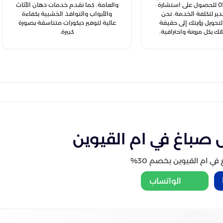
0544450833 للحصول على استشارة
والعامة. كما نقدم خدمات دهان الأثاث
دير لتكلفة الخدمة. نحن
والأبواب والنوافذ الخشبية بكفاءة
حويل رؤيتك إلى حقيقة
عالية لتوفير ديكورات متناسقة بصورة
تك بكل مرونة واحترافية.
كبيرة.
 صباغ في ام القيوين
 ام القيوين بخصم 30%
الواتساب