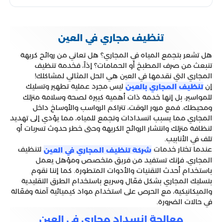
تنظيف مجاري في العين
هل تشعر بتجمع المياه في المجاري؟ هل تعاني من روائح كريهة
تنبعث من صرف المطبخ أو الحمامات؟ إذاً، فخدمة تنظيف
المجاري التي نقدمها في العين هي الحل المثالي لمشاكلك!
إن
ليس مجرد عملية تطهير وتسليك
تنظيف المجاري بالعين
للمواسير، بل إنها خدمة ذات أهمية كبيرة لصحة وسلامة منزلك
ومحيطك. فمع مرور الوقت، تتراكم الرواسب والأوساخ داخل
المجاري مما يسبب انسدادات وتجمع للمياه، مما يؤدي إلى تهديد
لنظافة منزلك وانتشار الروائح الكريهة وحتى خطر حدوث تسربات أو
تلف في الأنابيب.
عندما تختار خدمات
لتنظيف
شركة تنظيف المجاري في العين
المجاري، فإنك تستفيد من فريق متخصص ومؤهل يعمل
باستخدام أحدث التقنيات والأدوات المتطورة. كما إننا نقوم
بتسليك المجاري بشكل فعّال وسريع باستخدام الطرق التقليدية
والميكانيكية، مع الحرص على استخدام مواد كيميائية آمنة وفعّالة
في حالات الضرورة.
معالجة انسداد مجاري في العين