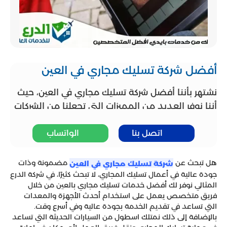
أفضل شركة تسليك مجاري في العين
نشتهر بأننا أفضل شركة تسليك مجاري في العين، حيث
أننا نوفر العديد من المميزات التي تجعلنا من الشركات
المميزة لدا جميع من يتعامل معنا. ومن هذه
اتصل بنا
الواتساب
المميزات أننا نستخدم أحدث المعدات والاجهزة التي
تساعد على تسليك المجاري بشكل دقيق وسريع، كما
اننا نتملك فريق محترف لديه خبرة كبيرة في تسليك
هل تبحث عن
مضمونة وذات
شركة تسليك مجاري في العين
المجاري، بالإضافة إلى ذلك نوفر جميع انواع مواد
جودة عالية في أعمال تسليك المجاري، لا تبحث كثيرًا، في شركة الدرع
المثالي نوفر لك أفضل خدمات تسليك مجاري بالعين من خلال
الكيمائية الاصلية لضمان تقديم خدمة ممتازة لفترة
فريق متخصص يعمل على استخدام أحدث الأجهزة والمعدات
زمنية طويلة. كل ذلك بأقل الاسعار حيث أننا نحرص على
التي تساعد في تقديم الخدمة بجودة عالية وفي أسرع وقت.
توفير عروض وخصومات على جميع خدماتنا حتى
بالإضافة إلى ذلك نمتلك اسطول من السيارات الحديثة التي تساعد