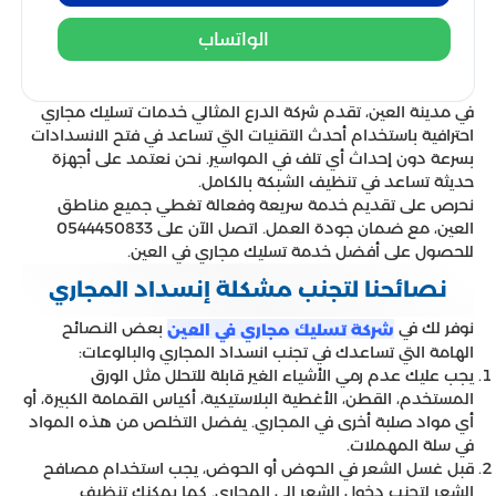
الواتساب
في مدينة العين، تقدم شركة الدرع المثالي خدمات تسليك مجاري
احترافية باستخدام أحدث التقنيات التي تساعد في فتح الانسدادات
بسرعة دون إحداث أي تلف في المواسير. نحن نعتمد على أجهزة
حديثة تساعد في تنظيف الشبكة بالكامل.
نحرص على تقديم خدمة سريعة وفعالة تغطي جميع مناطق
العين، مع ضمان جودة العمل. اتصل الآن على 0544450833
للحصول على أفضل خدمة تسليك مجاري في العين.
نصائحنا لتجنب مشكلة إنسداد المجاري
نوفر لك في
بعض النصائح
شركة تسليك مجاري في العين
الهامة التي تساعدك في تجنب انسداد المجاري والبالوعات:
يجب عليك عدم رمي الأشياء الغير قابلة للتحلل مثل الورق
المستخدم، القطن، الأغطية البلاستيكية، أكياس القمامة الكبيرة، أو
أي مواد صلبة أخرى في المجاري. يفضل التخلص من هذه المواد
في سلة المهملات.
قبل غسل الشعر في الحوض أو الحوض، يجب استخدام مصافح
الشعر لتجنب دخول الشعر إلى المجاري. كما يمكنك تنظيف