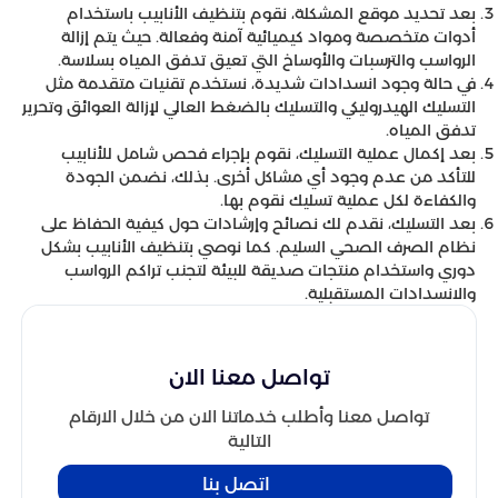
بعد تحديد موقع المشكلة، نقوم بتنظيف الأنابيب باستخدام
أدوات متخصصة ومواد كيميائية آمنة وفعالة. حيث يتم إزالة
الرواسب والترسبات والأوساخ التي تعيق تدفق المياه بسلاسة.
في حالة وجود انسدادات شديدة، نستخدم تقنيات متقدمة مثل
التسليك الهيدروليكي والتسليك بالضغط العالي لإزالة العوائق وتحرير
تدفق المياه.
بعد إكمال عملية التسليك، نقوم بإجراء فحص شامل للأنابيب
للتأكد من عدم وجود أي مشاكل أخرى. بذلك، نضمن الجودة
والكفاءة لكل عملية تسليك نقوم بها.
بعد التسليك، نقدم لك نصائح وإرشادات حول كيفية الحفاظ على
نظام الصرف الصحي السليم. كما نوصي بتنظيف الأنابيب بشكل
دوري واستخدام منتجات صديقة للبيئة لتجنب تراكم الرواسب
والانسدادات المستقبلية.
تواصل معنا الان
تواصل معنا وأطلب خدماتنا الان من خلال الارقام
التالية
اتصل بنا