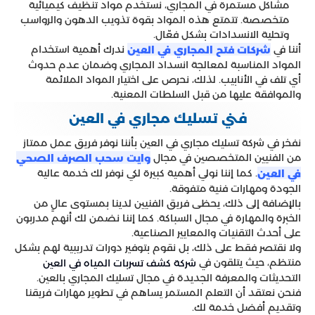
مشاكل مستمرة في المجاري، نستخدم مواد تنظيف كيميائية
متخصصة. تتمتع هذه المواد بقوة تذويب الدهون والرواسب
وتحلية الانسدادات بشكل فعّال.
أننا في
ندرك أهمية استخدام
شركات فتح المجاري في العين
المواد المناسبة لمعالجة انسداد المجاري وضمان عدم حدوث
أي تلف في الأنابيب. لذلك، نحرص على اختيار المواد الملائمة
والموافقة عليها من قبل السلطات المعنية.
‏فني تسليك مجاري في العين
نفخر في شركة تسليك مجاري في العين بأننا نوفر فريق عمل ممتاز
من الفنيين المتخصصين في مجال
وايت سحب الصرف الصحي
. كما إننا نولي أهمية كبيرة لكي نوفر لك خدمة عالية
في العين
الجودة ومهارات فنية متفوقة.
بالإضافة إلى ذلك، يحظى فريق الفنيين لدينا بمستوى عالٍ من
الخبرة والمهارة في مجال السباكة. كما إننا نضمن لك أنهم مدربون
على أحدث التقنيات والمعايير الصناعية.
ولا نقتصر فقط على ذلك، بل نقوم بتوفير دورات تدريبية لهم بشكل
منتظم، حيث يتلقون في
شركة كشف تسربات المياه في العين
التحديثات والمعرفة الجديدة في مجال تسليك المجاري بالعين.
فنحن نعتقد أن التعلم المستمر يساهم في تطوير مهارات فريقنا
وتقديم أفضل خدمة لك.