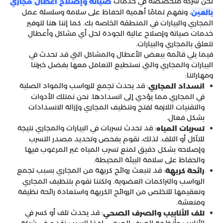
نحن شركة متخصصة في خدمات
صيانة وإصلاح أعطال مجاري
، ونفهم تمامًا أهمية الحفاظ على سلامة وسلسلة عمل
بالعين
المجاري والبيارات في المنطقة الخاصة بك. كما إننا هنا لتوفير
خدمات صيانة وإصلاح عالية الجودة لحل أي مشاكل وأعطال
تتعلق بالمجاري والبيارات.
فيما يلي قائمة ببعض الأعطال والمشاكل التي قد تحدث في
البيارات والمجاري والتي نستطيع التعامل معها بفضل خبرتنا
ومهاراتنا:
: قد يحدث تجمع للرواسب والمواد الصلبة
انسداد المجاري
في المجاري مما يؤدي إلى انسدادها. نحن نمتلك الأدوات
والتقنيات اللازمة لفتح وتنظيف المجاري وإزالة الانسدادات
بشكل فعال.
: قد تحدث تسربات في البيارات والمجاري نتيجة
تسربات المياه
للتآكل أو التلف. لذلك، نقوم بفحص وتحديد مصدر التسرب
وإصلاحه بشكل دقيق لمنع تسرب المياه غير المرغوب فيها
والحفاظ على سلامة البيئة المحيطة.
: قد تنبعث روائح كريهة من المجاري بسبب تجمع
رائحة كريهة
الرواسب والتراكمات العضوية. ولكننا نقوم بتنظيف المجاري
وتعقيمها للتخلص من الروائح الكريهة واستعادة رائحة نظيفة
ومنعشة.
: قد يحدث تلف أو كسر في
تلف الأنابيب والصرف الصحي