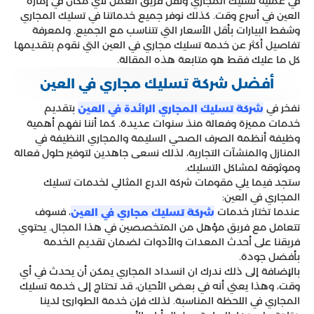
في عملية تسليك المجاري ونقل فريق العمل لأي مكان في إمارة
يتناسب سعر الخدمة مع الجميع.
العين في أسرع وقت. كذلك نوفر جميع خدماتنا في تسليك المجاري
وشفط البيارات بأقل الأسعار التي تتناسب مع الجميع. ولمعرفة
تفاصيل أكثر عن خدمة تسليك مجاري في العين التي نقوم بتقديمها
كل ما عليك فقط هو متابعة هذه المقالة.
أفضل شركة تسليك مجاري في العين
نفخر في
بتقديم
شركة تسليك المجاري الرائدة في العين
خدمات مميزة وفعالة منذ سنوات عديدة. كما أننا نفهم أهمية
وظيفة أنظمة الصرف الصحي السليمة والمجاري النظيفة في
المنازل والمنشآت التجارية، لذلك نسعى جاهدين لتوفير حلول فعالة
وموثوقة لمشاكل التسليك.
ستجد فيما يلي مقومات شركة الدرع المثالي لخدمات تسليك
المجاري في العين:
عندما تختار خدمات
، فسوف
شركة تسليك مجاري في العين
تتعامل مع فريق مؤهل من المتخصصين في هذا المجال. يحتوي
فريقنا على أحدث المعدات والأدوات لضمان تقديم الخدمة
بأفضل جودة.
بالإضافة إلى ذلك ندرك ان انسداد المجاري يمكن أن يحدث في أي
وقت، وهذا يعني أنه في بعض الأحيان، قد تحتاج إلى خدمة تسليك
المجاري في اللحظة المناسبة. لذلك فإن خدمة الطوارئ لدينا