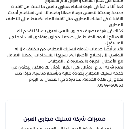
متاحة على مدار الساعة وطوال أيام الأسبوع.
كما أننا دائماً في شركة تسليك مجاري بالعين ما نبحث عن تقنيات
جديدة وحديثة لتحسين جودة عملنا وخدماتنا. نحن نستخدم أحدث
التقنيات في تسليك المجاري، مثل تقنية الماء بضغط عالي لتنظيف
المجاري.
كذلك في شركة تصريف مجاري بالعين نعتني بك، لذا نقدم لك
النصائح اللازمة للحفاظ على صحة المجاري وتفادي انسدادها في
المستقبل.
نقدم أيضًا خدمات شاملة لتسليك المجاري، من تنظيف و إزالة
الرواسب إلى إصلاح الأضرار التي تسببها الانسدادات. يمكننا التعامل
مع الأعطال الكبيرة والصغيرة في المجاري.
تعتبر شركة الدرع المثالي هي الخيار الأمثل لك والذين يبحثون عن
خدمة تسليك المجاري بجودة عالية وبأسعار مناسبة. فإذا كنت
تحتاج إلى هذه الخدمة، فلا تتردد في الاتصال بنا اليوم
0544450833.
مميزات شركة تسليك مجاري العين
نمتلك في شركة الدرع المثالي العديد من المميزات