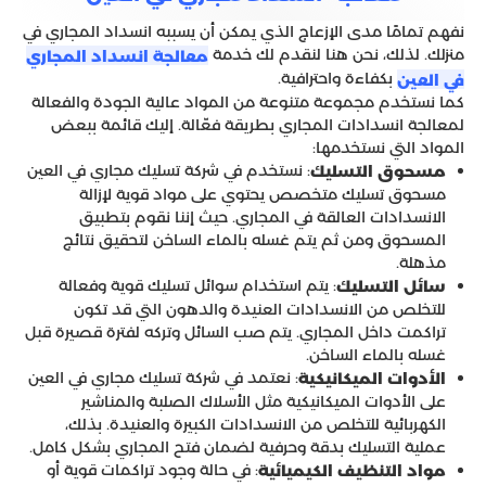
نفهم تمامًا مدى الإزعاج الذي يمكن أن يسببه انسداد المجاري في
منزلك. لذلك، نحن هنا لنقدم لك خدمة
معالجة انسداد المجاري
بكفاءة واحترافية.
في العين
كما نستخدم مجموعة متنوعة من المواد عالية الجودة والفعالة
لمعالجة انسدادات المجاري بطريقة فعّالة. إليك قائمة ببعض
المواد التي نستخدمها:
: نستخدم في شركة تسليك مجاري في العين
مسحوق التسليك
مسحوق تسليك متخصص يحتوي على مواد قوية لإزالة
الانسدادات العالقة في المجاري. حيث إننا نقوم بتطبيق
المسحوق ومن ثم يتم غسله بالماء الساخن لتحقيق نتائج
مذهلة.
: يتم استخدام سوائل تسليك قوية وفعالة
سائل التسليك
للتخلص من الانسدادات العنيدة والدهون التي قد تكون
تراكمت داخل المجاري. يتم صب السائل وتركه لفترة قصيرة قبل
غسله بالماء الساخن.
: نعتمد في شركة تسليك مجاري في العين
الأدوات الميكانيكية
على الأدوات الميكانيكية مثل الأسلاك الصلبة والمناشير
الكهربائية للتخلص من الانسدادات الكبيرة والعنيدة. بذلك،
عملية التسليك بدقة وحرفية لضمان فتح المجاري بشكل كامل.
: في حالة وجود تراكمات قوية أو
مواد التنظيف الكيميائية