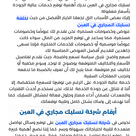
تسليك مجاري في العين ندرك أهمية توفير خدمات عالية الجودة
بأسعار معقولة.
إليك بعض الأسباب التي تجعلنا الخيار الأفضل من حيث
تكلفة
:
تسليك المجاري في العين
عروض وخصومات مستمرة: نحن نقدم لك عروضًا وخصومات
مستمرة، مما يساعد في توفير المزيد من المال. سواء كانت
عروضًا موسمية أو خصومات للخدمات المتكررة، فإننا نسعى
جاهدين لتقديم أفضل العروض المناسبة لك.
تسعير واضح: نتبنى سياسة تسعير واضحة، حيث نقدم تفاصيل
الأسعار والتكاليف المتوقعة بوضوح. لا توجد رسوم مخفية أو
تكاليف غير متوقعة، مما يتيح لك أن تعرف بالضبط ما تدفعه
وتجنب المفاجآت السلبية.
خدمة عالية الجودة: على الرغم من توفيرنا لتسعيرة منخفضة، إلا
أننا لا نتنازل عن جودة الخدمة. لذلك، نحن نستخدم أحدث التقنيات
والمعدات لضمان أداء ممتاز وحلول فعالة لمشاكل التسليك. كما
أننا نهدف إلى رضاك بشكل كامل وتلبية توقعاتك.
أرقام شركة تسليك مجاري في العين
نحرص في
على توفير وسائل تواصل
شركة تسليك مجاري العين
متعددة لتلبية احتياجاتك بسهولة ويسر. كما إننا نضع أهمية كبيرة
على توفير تجربة تواصل ممتازة وتعامل فعال مع فريق دعمنا