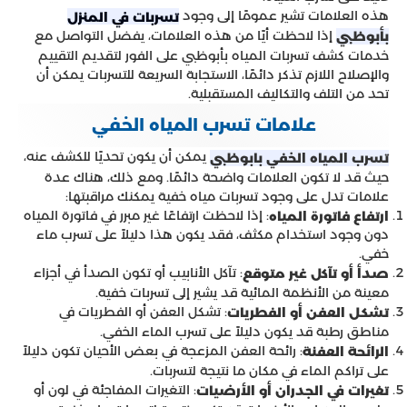
هذه العلامات تشير عمومًا إلى وجود
تسربات في المنزل
إذا لاحظت أيًا من هذه العلامات، يفضل التواصل مع
بأبوظبي
خدمات كشف تسربات المياه بأبوظبي على الفور لتقديم التقييم
والإصلاح اللازم تذكر دائمًا، الاستجابة السريعة للتسربات يمكن أن
تحد من التلف والتكاليف المستقبلية.
علامات تسرب المياه الخفي
يمكن أن يكون تحديًا للكشف عنه،
تسرب المياه الخفي بابوظبي
حيث قد لا تكون العلامات واضحة دائمًا. ومع ذلك، هناك عدة
علامات تدل على وجود تسربات مياه خفية يمكنك مراقبتها:
: إذا لاحظت ارتفاعًا غير مبرر في فاتورة المياه
ارتفاع فاتورة المياه
دون وجود استخدام مكثف، فقد يكون هذا دليلاً على تسرب ماء
خفي.
: تآكل الأنابيب أو تكون الصدأ في أجزاء
صدأ أو تآكل غير متوقع
معينة من الأنظمة المائية قد يشير إلى تسربات خفية.
: تشكل العفن أو الفطريات في
تشكل العفن أو الفطريات
مناطق رطبة قد يكون دليلاً على تسرب الماء الخفي.
: رائحة العفن المزعجة في بعض الأحيان تكون دليلاً
الرائحة العفنة
على تراكم الماء في مكان ما نتيجة لتسربات.
: التغيرات المفاجئة في لون أو
تغيرات في الجدران أو الأرضيات