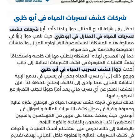
شركات كشف تسربات المياه في أبو ظبي
نحظى في شركة الدرع المثالي دورًا رياديًا كأحد أبرز
شركات كشف
، حيث نلعب دورًا بارزًا في
تسربات المياه في المنازل في ابوظبي
معالجة هذه المشكلة المستعصية التي تواجه المباني والمنشآت
الحكومية والخاصة على حد سواء.
كما إن التصدي لهذه المشكلة يتطلب مهارات خاصة واستخدامًا
متقنًا للتقنيات المتوفرة في كشف التسريبات المائية. إلى جانب
أحدث
.
جهاز
تسريب المياه في أبو ظبي
كشف
ويرجع ذلك إلى أن تسرب المياه يمكن أن يتسبب في تدمير البنية
الداخلية للمباني، مما يؤدي إلى تكاليف إصلاح باهظة. لذا، فإن
الكشف المبكر عن أي تسرب مائي يعد أمرًا حيويًا لتجنب الأضرار غير
المرغوب فيها.
كذلك نتميز في شركة كشف تسربات المياه في ابوظبي بخبرة عالية
ومعرفة وافرة في مجال كشف التسربات المائية والعوازل في
أبوظبي. حيث يعتمد عملنا على فريق من المهندسين والفنيين
المحترفين الذين يتمتعون بالكفاءة والخبرة اللازمة.
بالإضافة إلى ذلك، نحرص على استخدام أحدث التقنيات والأدوات
في كشف التسريبات المائية والرطوبة داخل المباني، بهدف تقديم