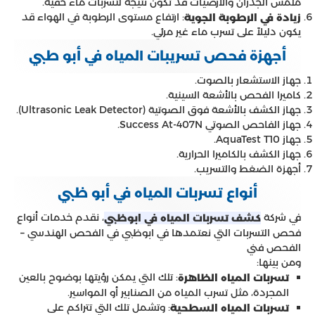
ملمس الجدران والأرضيات قد تكون نتيجة لتسربات ماء خفية.
: ارتفاع مستوى الرطوبة في الهواء قد
زيادة في الرطوبة الجوية
يكون دليلاً على تسرب ماء غير مرئي.
أجهزة فحص تسريبات المياه في أبو طبي
جهاز الاستشعار بالصوت.
كاميرا الفحص بالأشعة السينية.
جهاز الكشف بالأشعة فوق الصوتية (Ultrasonic Leak Detector).
جهاز الفاحص الصوتي Success At-407N.
جهاز AquaTest T10.
جهاز الكشف بالكاميرا الحرارية.
أجهزة الضغط والتسريب.
أنواع تسربات المياه في أبو ظبي
في شركة
، نقدم خدمات أنواع
كشف تسربات المياه في ابوظبي
فحص التسربات التي نعتمدها في ابوظبي في الفحص الهندسي –
الفحص فني
ومن بينها:
: تلك التي يمكن رؤيتها بوضوح بالعين
تسربات المياه الظاهرة
المجردة، مثل تسرب المياه من الصنابير أو المواسير.
: وتشمل تلك التي تتراكم على
تسربات المياه السطحية