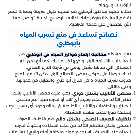
الأرضيات بسهولة.
نخدم جميع مناطق أبوظبي مع تقديم حلول سريعة وفعالة تمنع
تفاقم المشكلة وتوفر عليك تكاليف الإصلاح الكبيرة. تواصل معنا
الآن للحصول على خدمة احترافية.
نصائح تساعد في منع تسرب المياه
بأبوظبي
تعتبر مشكلة
من
معالجة ارتفاع فواتير المياه في ابوظبي
المشكلات الشائعة التي تواجهها في منازلك. كما أنها من أكثر
المشاكل التي تقابلنا بشكل يومي في شركة الدرع المثالي.
لذلك حرصنا على عرض بعض النصائح التي يمكن اتباعها لمنع
حدوث تسرب المياه داخل منازل أبو ظبي والتقليل من حدوثها،
وهي كالتالي:
: يجب عليك فحص الأنابيب بشكل
فحص الأنابيب بشكل دوري
متكرر للتأكد من عدم وجود أي تلف أو تسرب فيها. قم بفحص
الصنابير والحنفيات والأنابيب الخارجية. في حالة وجود أي تسرب، يجب
إصلاحه فورًا لتجنب تفاقم المشكلة.
: قم بتنظيف الصرف
تنظيف الصرف الصحي بشكل دائم
الصحي بشكل منتظم للتأكد من عدم انسداده وحدوث تسرب
للمياه عند التصريف. استخدم مواد منظفة آمنة واتبع التعليمات