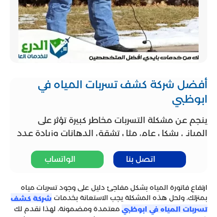
أفضل شركة كشف تسربات المياه في
ابوظبي
ينجم عن مشكلة التسربات مخاطر كبيرة تؤثر على
المباني بشكل عام، مثل تشقق الدهانات وزيادة عدد
الحشرات الضارة، مما يؤدي إلى انتشار الأمراض بين
اتصل بنا
الواتساب
الأشخاص الذين يتواجدون في تلك الأماكن. لذلك يجب
ملاحظة انتشار روائح كريهة وتغيرات في شكل الأرضيات
والحوائط بشكل سيء. وبالتالي يتم الاستعانة بخبراء
ارتفاع فاتورة المياه بشكل مفاجئ دليل على وجود تسربات مياه
بمنزلك، ولحل هذه المشكلة يجب الاستعانة بخدمات
شركتنا شركة كشف تسربات المياه في أبوظبي للتعامل
شركة
كشف
معتمدة ومضمونة، لهذا نقدم لك
تسربات المياه في ابوظبي
مع هذه المشاكل الخطيرة. وهذا يتم من خلال