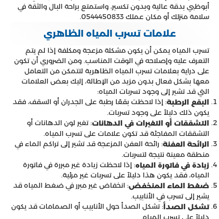
أبوظبي بدقة عالية وبدون تكسير، واستمتع براحة البال والثقة في
سلامة منزلك أو مكان عملك 0544450833.
علامات تسرب المياه الظاهري
تسرب المياه يمكن أن يكون مشكلة مزعجة ومكلفة إذا لم يتم
التعرف عليه وإصلاحه في الوقت المناسب. ومن الضروري أن تكون
على دراية بعلامات تسرب المياه الظاهرية لتتمكن من التعامل
معها بشكل فعال بدون مزيد من الإطالة، إليك بعض العلامات
التي قد تشير إلى وجود تسربات المياه:
: إذا لاحظت بقعًا رطبة على الجدران أو السقف، فقد
البقع الرطبة
يكون ذلك دليلاً على وجود تسربات.
: تغير لون الدهانات أو
التشققات أو التغيرات في الدهانات
التشققات المفاجئة قد تكون علامات على تسرب المياه.
: رائحة العفن المزعجة قد تشير إلى تراكم الماء في
الرائحة العفنة
منطقة معينة نتيجة لتسربات.
: إذا لاحظت زيادة غير مبررة في فاتورة
زيادة في فاتورة المياه
المياه، فقد يكون هذا دليلاً على تسربات غير مرئية.
: انخفاض غير مبرر في ضغط المياه قد
ضغط الماء المنخفض
يشير إلى تسرب في الأنابيب.
: تشكل الصدأ حول الأنابيب أو الصمامات قد يكون
تشكل الصدأ
دليلاً على تسرب المياه.