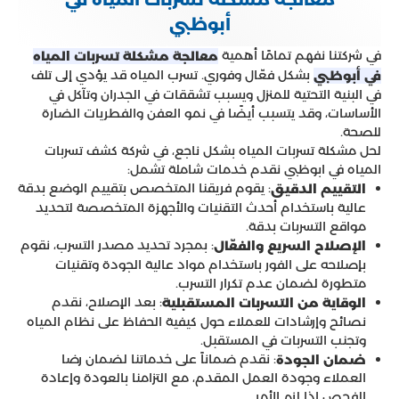
أبوظبي
في شركتنا نفهم تمامًا أهمية
معالجة مشكلة تسربات المياه
بشكل فعّال وفوري. تسرب المياه قد يؤدي إلى تلف
في أبوظبي
في البنية التحتية للمنزل ويسبب تشققات في الجدران وتآكل في
الأساسات، وقد يتسبب أيضًا في نمو العفن والفطريات الضارة
للصحة.
لحل مشكلة تسربات المياه بشكل ناجع، في شركة كشف تسربات
المياه في ابوظبي نقدم خدمات شاملة تشمل:
: يقوم فريقنا المتخصص بتقييم الوضع بدقة
التقييم الدقيق
عالية باستخدام أحدث التقنيات والأجهزة المتخصصة لتحديد
مواقع التسربات بدقة.
: بمجرد تحديد مصدر التسرب، نقوم
الإصلاح السريع والفعّال
بإصلاحه على الفور باستخدام مواد عالية الجودة وتقنيات
متطورة لضمان عدم تكرار التسرب.
: بعد الإصلاح، نقدم
الوقاية من التسربات المستقبلية
نصائح وإرشادات للعملاء حول كيفية الحفاظ على نظام المياه
وتجنب التسربات في المستقبل.
: نقدم ضماناً على خدماتنا لضمان رضا
ضمان الجودة
العملاء وجودة العمل المقدم، مع التزامنا بالعودة وإعادة
الفحص إذا لزم الأمر.