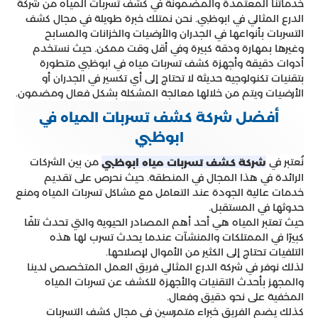
خدماتنا المعتمدة والمضمونة في كشف تسربات المياه من شركة
الاتصال بنا على رقم خدمة العملاء
الدرع المثالي في ابوظبي. نحن نمتلك خبرة طويلة في مجال كشف
05544450833.حيث ان خدماتنا متاحة على مدار اليوم
التسربات بأنواعها في الجدران والأرضيات والخزانات والمسابح
وغيرها بمهارة ودقة كبيرة وفي أقل وقت ممكن. حيث نستخدم
فلا داعي للقلق بعد اليوم.
أدوات دقيقة وأجهزة كشف تسربات مياه في ابوظبي متطورة
بتقنيات تكنولوجية حديثة لا تحتاج إلى أي تكسير في الجدران أو
الأرضيات ويتم من خلالها معالجة المشكلة بشكل فعال ومضمون.
أفضل شركة كشف تسربات المياه في
ابوظبي
نُعتبر في
من بين الشركات
شركة كشف تسربات مياه ابوظبي
الرائدة في هذا المجال في المنطقة. حيث نحرص على تقديم
خدمات عالية الجودة عند التعامل مع مشاكل تسربات المياه ومنع
حدوثها في المستقبل.
حيث تعتبر المياه هي أحد أهم المصادر الحيوية والتي تحدث تلفًا
كبيرًا في الممتلكات والمنشآت عندما يحدث تسرب لها هذه
التلفيات تحتاج إلى الكثير من الأموال لإصلاحها.
لذلك نوفر في شركة الدرع المثالي فريق العمل المتخصص لدينا
والمجهز بأحدث التقنيات والأجهزة للكشف عن تسربات المياه
المخفية على نحو دقيق وفعال.
كذلك يضم الفريق خبراء متمرسين في مجال كشف التسربات