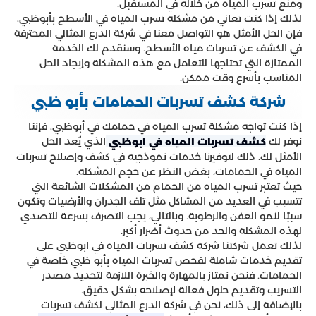
ومنع تسرب المياه من خلاله في المستقبل.
لذلك إذا كنت تعاني من مشكلة تسرب المياه في الأسطح بأبوظبي،
فإن الحل الأمثل هو التواصل معنا في شركة الدرع المثالي المحترفة
في الكشف عن تسربات مياه الأسطح. وسنقدم لك الخدمة
الممتازة التي تحتاجها للتعامل مع هذه المشكلة وإيجاد الحل
المناسب بأسرع وقت ممكن.
شركة كشف تسربات الحمامات بأبو ظبي
إذا كنت تواجه مشكلة تسرب المياه في حمامك في أبوظبي، فإننا
نوفر لك
الذي يُعد الحل
كشف تسربات المياه في ابوظبي
الأمثل لك. ذلك لتوفيرنا خدمات نموذجية في كشف وإصلاح تسربات
المياه في الحمامات، بغض النظر عن حجم المشكلة.
حيث تعتبر تسرب المياه من الحمام من المشكلات الشائعة التي
تتسبب في العديد من المشاكل مثل تلف الجدران والأرضيات وتكون
سببًا لنمو العفن والرطوبة. وبالتالي، يجب التصرف بسرعة للتصدي
لهذه المشكلة والحد من حدوث أضرار أكبر.
لذلك تعمل شركتنا شركة كشف تسربات المياه في ابوظبي على
تقديم خدمات شاملة لفحص تسربات المياه بأبو ظبي خاصة في
الحمامات. فنحن نمتاز بالمهارة والخبرة اللازمة لتحديد مصدر
التسريب وتقديم حلول فعالة لإصلاحه بشكل دقيق.
بالإضافة إلى ذلك، نحن في شركة الدرع المثالي لكشف تسربات