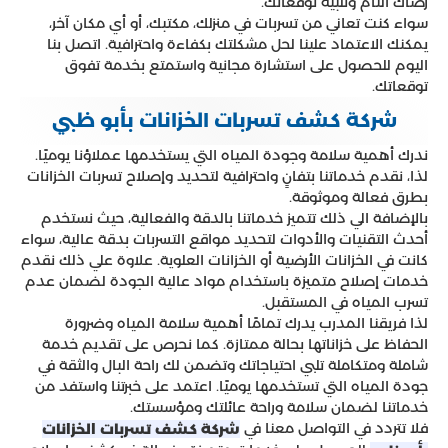
رضاك التام وتلبية توقعاتك.
سواء كنت تعاني من تسربات في منزلك، مكتبك، أو أي مكان آخر،
يمكنك الاعتماد علينا لحل مشكلتك بكفاءة واحترافية. اتصل بنا
اليوم للحصول على استشارة مجانية واستمتع بخدمة تفوق
توقعاتك.
شركة كشف تسربات الخزانات بأبو ظبي
ندرك أهمية سلامة وجودة المياه التي يستخدمها عملاؤنا يوميًا.
لذا، نقدم خدماتنا بتفانٍ واحترافية لتحديد وإصلاح تسربات الخزانات
بطرق فعالة وموثوقة.
بالإضافة الي ذلك تتميز خدماتنا بالدقة والفعالية، حيث نستخدم
أحدث التقنيات والأدوات لتحديد مواقع التسربات بدقة عالية، سواء
كانت في الخزانات الأرضية أو الخزانات العلوية. علاوة علي ذلك نقدم
خدمات إصلاح متميزة باستخدام مواد عالية الجودة لضمان عدم
تسرب المياه في المستقبل.
لذا فريقنا المدرب يدرك تمامًا أهمية سلامة المياه وضرورة
الحفاظ على خزاناتها بحالة ممتازة. كما نحرص على تقديم خدمة
شاملة ومتكاملة تلبي احتياجاتك وتضمن لك راحة البال والثقة في
جودة المياه التي تستخدمها يوميًا. اعتمد على خبرتنا واستفد من
خدماتنا لضمان سلامة وراحة عائلتك ومؤسستك.
فلا تتردد في التواصل معنا في
شركة كشف تسربات الخزانات