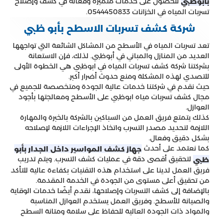
للحصول على خدمات متميزة وفعالة في كشف وإصلاح
بأبوظبي
تسربات المياه في الخزانات 0544450833.
شركة كشف تسربات الاسطح بأبو ظبي
تعد تسربات المياه في الأسطح من المشاكل الشائعة التي تواجهها
العديد من المنازل والمباني في أبوظبي. لذلك، فإن الاستعانة
بشركتنا شركة كشف تسربات المياه في ابوظبي هي الخطوة الأولى
للتصدي لهذه المشكلة ومنع حدوث أضرار أكبر.
حيث نقدم في شركتنا خدمات عالية الجودة ومتخصصة للجميع في
مجال كشف تسربات مياه ابوظبي على الأسطح ومعالجتها بأجود
العوازل.
كذلك يتمتع فريق العمل من السباكين بالشركة بالخبرة والمهارة
اللازمة لتحديد مصدر التسرب واتخاذ الإجراءات اللازمة لإصلاحه
بشكل دقيق وفعال.
كما نعتمد على أحدث
جهاز كشف المواسير داخل الجدار بأبو
لتحقيق أقصى دقة في عمليات كشف التسرب. ويتم تدريب
ظبي
فريق العمل لدينا على استخدام هذه التقنيات بكفاءة عالية للتأكد
من تحقيق أعلى مستوى من الجودة في الخدمة المقدمة.
بالإضافة إلى كشف التسربات وإصلاحها، نقدم أيضًا خدمات الوقاية
والصيانة للأسطح. وفريق العمل يستخدم العوازل المناسبة
والمواد ذات الجودة العالية للحفاظ على سلامة ومتانة السطح