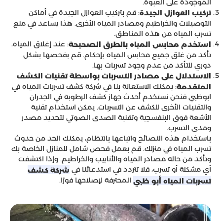
الموجودة على العبوة.
: قم بتركيب العوازل الجيدة في أماكن
تركيب العوازل الجيدة
التوصيلات والخراطيم ومصادر المياه الأخرى. هذا يساعد في منع
تسرب المياه من هذه المناطق.
: عند إغلاق المياه،
استخدم محابس المياه بالطرق الصحيحة
تأكد من غلق جميع محابس المياه بإحكام. قم بفحصها بشكل
دوري للتأكد من عدم وجود تسربات بها.
الاستدلال على مصادر التسربات بواسطة تقنيات الكشف
: يمكنك الاستعانة بنا في شركة كشف تسربات المياه في
المتقدمة
ابوظبي فنحن نستخدم أحدث جهاز كشف الرطوبة في الجدران
والتقنيات الأخرى للكشف عن التسربات. يمكن استخدام تقنية
الأشعة فوق البنفسجية وتقنية الصدى الصوتي لتحديد مصدر
ومدى التسرب.
باستخدام هذه النصائح واتباعها بانتظام، يمكنك الحد من حدوث
تسرب المياه في منزلك. قم بعمل فحص شامل للمنازل الخاصة بك
وتأكد من حالة مصادر المياه والأنابيب والخراطيم. وإذا اكتشفت
أي مشكلة أو تسرب، فلا تتردد في استدعائنا في
شركة كشف
المحترفة لإصلاحها فورًا.
تسربات المياه أبو ظبي