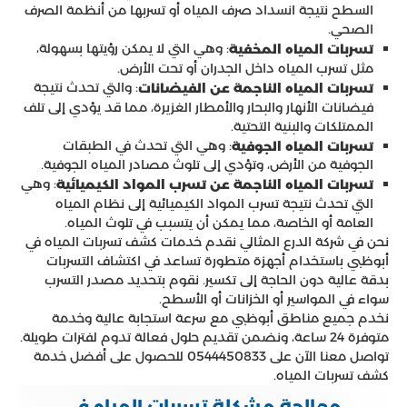
السطح نتيجة انسداد صرف المياه أو تسربها من أنظمة الصرف
الصحي.
: وهي التي لا يمكن رؤيتها بسهولة،
تسربات المياه المخفية
مثل تسرب المياه داخل الجدران أو تحت الأرض.
: والتي تحدث نتيجة
تسربات المياه الناجمة عن الفيضانات
فيضانات الأنهار والبحار والأمطار الغزيرة، مما قد يؤدي إلى تلف
الممتلكات والبنية التحتية.
: وهي التي تحدث في الطبقات
تسربات المياه الجوفية
الجوفية من الأرض، وتؤدي إلى تلوث مصادر المياه الجوفية.
: وهي
تسربات المياه الناجمة عن تسرب المواد الكيميائية
التي تحدث نتيجة تسرب المواد الكيميائية إلى نظام المياه
العامة أو الخاصة، مما يمكن أن يتسبب في تلوث المياه.
نحن في شركة الدرع المثالي نقدم خدمات كشف تسربات المياه في
أبوظبي باستخدام أجهزة متطورة تساعد في اكتشاف التسربات
بدقة عالية دون الحاجة إلى تكسير. نقوم بتحديد مصدر التسرب
سواء في المواسير أو الخزانات أو الأسطح.
نخدم جميع مناطق أبوظبي مع سرعة استجابة عالية وخدمة
متوفرة 24 ساعة، ونضمن تقديم حلول فعالة تدوم لفترات طويلة.
تواصل معنا الآن على 0544450833 للحصول على أفضل خدمة
كشف تسربات المياه.
معالجة مشكلة تسربات المياه في