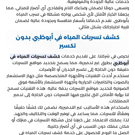
خدمات عالية الجودة والموثوقية.
ونسعى دومًا لضمان رضاءك التام ولتفادي أي أضرار للمباني، مما
يجعلنا الخيار الأمثل لأي شخص يواجه مشكلة في تسرب المياه
بأبوظبي. نقدم خدماتنا بأسعار منافسة وبجودة عالية لضمان
تلبية احتياجاتك بشكل مثالي.
كشف تسربات المياه في أبوظبي بدون
تكسير
نحرص في شركتنا، على تقديم خدمات
كشف تسربات المياه في
بطرق غير تدميرية، مما يسمح بتحديد مواقع التسربات
أبوظبي
دقيقة دون الحاجة إلى تكسير الجدران أو الأرضيات.
نستخدم أحدث التقنيات والأجهزة المتخصصة مثل جهاز الاستشعار
بالصوت والكاميرات الحرارية وأجهزة الاستشعار بالأشعة فوق
الصوتية لتحديد مواقع التسربات بدقة عالية. هذه التقنيات تسمح
لنا برؤية الأماكن التي تختبئ فيها التسربات دون الحاجة إلى تدمير
الممتلكات.
باستخدام هذه الأساليب غير التدميرية، نضمن لك كشفًا دقيقًا
وفعّالًا للتسربات، مما يساعد في توفير الوقت والتكاليف والجهد.
لذا، يمكنك الاعتماد على خبرتنا لحل مشكلة التسربات في منزلك أو
مكان عملك دون التسبب في أي أضرار جانبية.
اتصل بنا اليوم للحصول على خدمة كشف تسربات المياه في