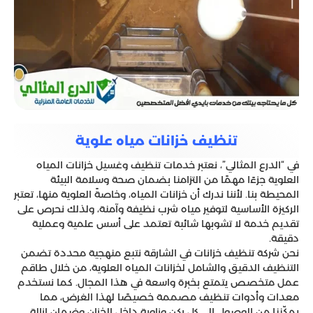
تنظيف خزانات مياه علوية
في “الدرع المثالي”، نعتبر خدمات تنظيف وغسيل خزانات المياه
العلوية جزءًا مهمًا من التزامنا بضمان صحة وسلامة البيئة
المحيطة بنا. لأننا ندرك أن خزانات المياه، وخاصةً العلوية منها، تعتبر
الركيزة الأساسية لتوفير مياه شرب نظيفة وآمنة، ولذلك نحرص على
تقديم خدمة لا تشوبها شائبة تعتمد على أسس علمية وعملية
دقيقة.
نحن شركة تنظيف خزانات في الشارقة نتبع منهجية محددة تضمن
التنظيف الدقيق والشامل لخزانات المياه العلوية، من خلال طاقم
عمل متخصص يتمتع بخبرة واسعة في هذا المجال. كما نستخدم
معدات وأدوات تنظيف مصممة خصيصًا لهذا الغرض، مما
يمكّننا من الوصول إلى كل ركن وزاوية داخل الخزان وضمان إزالة