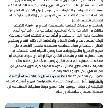
التنظيف. يشمل هذا الفحص البصري واختبار جودة المياه لتحديد
مستويات الشوائب والملوثات. ثم نقوم بإفراغ الخزان بالكامل من
المياه لبدء عملية التنظيف، مع الحرص على إزالة كل قطرة مياه
لضمان تنظيف شامل.
باستخدام معدات تنظيف متخصصة، نقوم في شركة تنظيف
خزانات في الشارقة بإزالة الرواسب، الطحالب، وأي شوائب أخرى
متراكمة داخل الخزان. نستخدم أيضًا مواد تنظيف آمنة وصديقة
للبيئة تضمن عدم تلوث المياه. بالإضافة إلى ذلك نقوم بتعقيم
الخزان باستخدام مواد معقمة معتمدة تضمن القضاء على
جميع البكتيريا والميكروبات، مما يجعل المياه آمنة للاستخدام.
بعد التعقيم، نقوم بشطف الخزان جيدًا لإزالة أي مواد تنظيف أو
معقمات متبقية، ثم نترك الخزان يجف تمامًا قبل إعادة ملئه
بالمياه. كذلك، نجري اختبارات جودة المياه مرة أخرى لضمان أن
المياه التي يتم تخزينها آمنة ونقية.
نحنن نلتزم بتقديم خدمة
تنظيف وغسيل خزانات مياه أرضية
بأعلى مستويات الجودة والاحترافية. نفهم أهمية المياه
بالشارفة
النظيفة في حياتنا اليومية، ولذا نضع خبرتنا وتقنياتنا المتقدمة في
خدمتك لضمان سلامتك وراحتك.