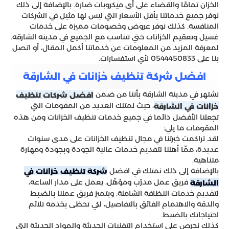
على جميع خدماتنا حتي يتناسب سعر الخدمة مع
الخزان تمامًا والقضاء على أي ميكروبات ضارة. بالإضافة إلى ذلك
نوفر جميع خدماتنا بأقل الأسعار التي ليس لها مثيل في الشركات
الجميع.
المنافسة. كذلك نوفر عروض وخصومات مميزة على خدمات
غسيل وتعقيم الخزانات حتي تتناسب مع الجميع في مدينة الشارقة.
لمعرفة المزيد من المعلومات عن خدماتنا أكمل المقال، أو اتصل
بنا على 0544450833 لأي استفسارات.
افضل شركة تنظيف خزانات في الشارقة
نشتهر في مدينة الشارقة بأننا من ضمن
افضل شركات تنظيف
، حيث نمتلك العديد من المقومات التي
خزانات في الشارقة
تجعلنا الأفضل دائما في جميع خدمات تنظيف الخزانات ومن هذه
المقومات ما يلي:
لقد تراكمت خبرتنا في مجال تنظيف الخزانات على مدى سنوات
عديدة، ممّا أهلنا لتقديم خدمات عالية الجودة وبجودة ومهارة
متناهية.
بالإضافة إلى ذلك نمتلك في افضل
شركة تنظيف خزانات في
فريق عمل مدرّب ومؤهّل، يعمل على مدار الساعة،
الشارقة
لتقديم خدمات النظافة الشاملة. ويتميز فريق عملنا بالضبط
والدقة والاهتمام الفائق بالتفاصيل، لكي تحظى بخدمة تلائم
احتياجاتك بالضبط.
كذلك نحرص على استخدام التقنيات الحديثة والمواد الحديثة التي