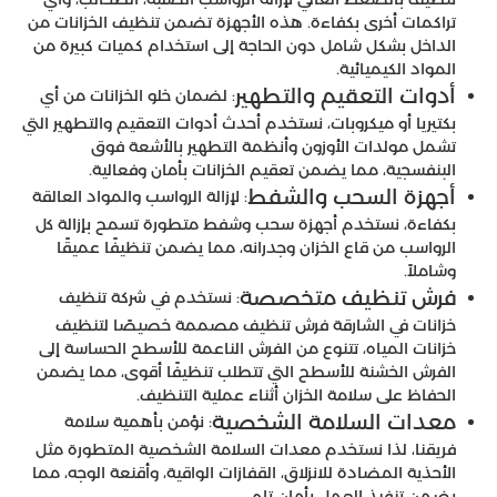
تراكمات أخرى بكفاءة. هذه الأجهزة تضمن تنظيف الخزانات من
الداخل بشكل شامل دون الحاجة إلى استخدام كميات كبيرة من
المواد الكيميائية.
أدوات التعقيم والتطهير
: لضمان خلو الخزانات من أي
بكتيريا أو ميكروبات، نستخدم أحدث أدوات التعقيم والتطهير التي
تشمل مولدات الأوزون وأنظمة التطهير بالأشعة فوق
البنفسجية، مما يضمن تعقيم الخزانات بأمان وفعالية.
أجهزة السحب والشفط
: لإزالة الرواسب والمواد العالقة
بكفاءة، نستخدم أجهزة سحب وشفط متطورة تسمح بإزالة كل
الرواسب من قاع الخزان وجدرانه، مما يضمن تنظيفًا عميقًا
وشاملاً.
فرش تنظيف متخصصة
: نستخدم في شركة تنظيف
خزانات في الشارقة فرش تنظيف مصممة خصيصًا لتنظيف
خزانات المياه، تتنوع من الفرش الناعمة للأسطح الحساسة إلى
الفرش الخشنة للأسطح التي تتطلب تنظيفًا أقوى، مما يضمن
الحفاظ على سلامة الخزان أثناء عملية التنظيف.
معدات السلامة الشخصية
: نؤمن بأهمية سلامة
فريقنا، لذا نستخدم معدات السلامة الشخصية المتطورة مثل
الأحذية المضادة للانزلاق، القفازات الواقية، وأقنعة الوجه، مما
يضمن تنفيذ العمل بأمان تام.