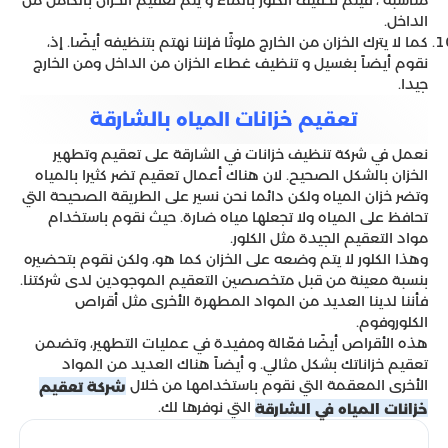
مناسبة ، فيتم تخفيف الكلور بالماء و يتم تعقيم الخزان بالكامل من
الداخل.
كما لا يترك الخزان من الخارج ملوثًا فإننا نهتم بتنظيفه أيضًا. إذ،
نقوم أيضاً بغسيل و تنظيف غطاء الخزان من الداخل ومن الخارج
جيدا.
تعقيم خزانات المياه بالشارقة
نعمل في شركة تنظيف خزانات في الشارقة على تعقيم وتطهير
الخزان بالشكل الصحيح. لان هناك أعمال تعقيم تضر كثيرا بالمياه
وتضر خزان المياه ولكن دائما نحن نسير على الطريقة الصحيحة التي
تحافظ على المياه ولا تجعلها مياه ضارة. حيث نقوم باستخدام
مواد التعقيم الجيدة مثل الكلور.
وهذا الكلور لا يتم وضعه على الخزان كما هو، ولكن نقوم بتحضيره
بنسبة معينة من قبل متخصصين التعقيم الموجودين لدى شركتنا.
فأننا لدينا العديد من المواد المطهرة الأخرى مثل أقراص
الكلوروفوم.
هذه الأقراص أيضًا فعّالة ومفيدة في عمليات التطهير، وتضمن
تعقيم خزاناتك بشكل مثالي. و أيضاً هناك العديد من المواد
الأخرى المعقمة التي نقوم باستخدامها من خلال
شركة تعقيم
التي نوفرها لك.
خزانات المياه في الشارقة