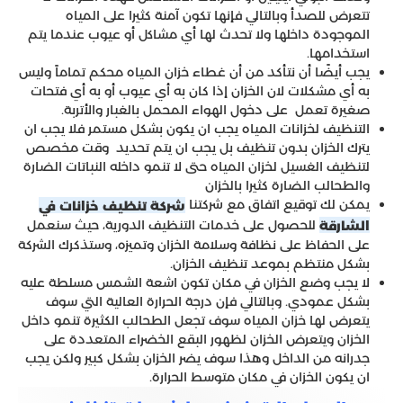
تتعرض للصدأ وبالتالي فإنها تكون آمنة كثيرا على المياه
الموجودة داخلها ولا تحدث لها أي مشاكل أو عيوب عندما يتم
استخدامها.
يجب أيضًا أن نتأكد من أن غطاء خزان المياه محكم تماماً وليس
به أي مشكلات لان الخزان إذا كان به أي عيوب أو به أي فتحات
صغيرة تعمل على دخول الهواء المحمل بالغبار والأتربة.
التنظيف لخزانات المياه يجب ان يكون بشكل مستمر فلا يجب ان
يترك الخزان بدون تنظيف بل يجب ان يتم تحديد وقت مخصص
لتنظيف الغسيل لخزان المياه حتى لا تنمو داخله النباتات الضارة
والطحالب الضارة كثيرا بالخزان
يمكن لك توقيع اتفاق مع شركتنا
شركة تنظيف خزانات في
للحصول على خدمات التنظيف الدورية، حيث سنعمل
الشارقة
على الحفاظ على نظافة وسلامة الخزان وتميزه، وستذكرك الشركة
بشكل منتظم بموعد تنظيف الخزان.
لا يجب وضع الخزان في مكان تكون اشعة الشمس مسلطة عليه
بشكل عمودي. وبالتالي فإن درجة الحرارة العالية التي سوف
يتعرض لها خزان المياه سوف تجعل الطحالب الكثيرة تنمو داخل
الخزان ويتعرض الخزان لظهور البقع الخضراء المتعددة على
جدرانه من الداخل وهذا سوف يضر الخزان بشكل كبير ولكن يجب
ان يكون الخزان في مكان متوسط الحرارة.