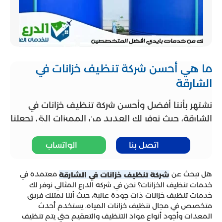
ما هي أحسن شركة تنظيف خزانات في
الشارقة
نشتهر بأننا أفضل وأحسن شركة تنظيف خزانات في
الشارقة، حيث نوفر لك العديد من المميزات التي تجعلنا
من الشركات المميزة ومن هذه المميزات أننا نستخدم
اتصل بنا
الواتساب
أحدث المعدات والاجهزة التي تساعد على تنظيف
الخزانات بشكل دقيق وسريع، كما اننا نتملك فريق
محترف لديه خبرة كبيرة في تنظيف الخزانات، بالإضافة
هل تبحث عن
معتمدة في
شركة تنظيف خزانات في الشارقة
إلى ذلك نوفر جميع قطع الغيار الاصلية لجميع
خدمات تنظيف الخزانات؟ نحن في شركة الدرع المثالي نوفر لك
خدمات تنظيف خزانات ذات جودة عالية، حيث أننا نمتلك فريق
الخزانات بضمان لفترة زمنية طويلة. كل ذلك بأقل
متخصص في مجال تنظيف خزانات المياه، يستخدم أحدث
الاسعار حيث أننا نحرص على توفير عروض وخصومات
المعدات وأجود أنواع مواد التنظيف والتعقيم حتي يتم تنظيف