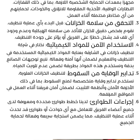
مجهزًا بمعدات الحماية الشخصية اللازمة، بما في ذلك القفازات،
النظارات الواقية، الأحذية المقاومة للانزلاق، والخوذات، لحمايتهم
من أي مخاطر محتملة أثناء العمل.
التحقق من سلامة الخزانات
: قبل البدء بأي عملية تنظيف،
نقوم بفحص دقيق للخزان للتأكد من سلامته الهيكلية وعدم وجود
أي تلف قد يشكل خطرًا على الفريق أو يؤثر على جودة التنظيف.
الاستخدام الآمن للمواد الكيميائية
: نختار في شركة
تنظيف خزانات في الشارقة بعناية المواد الكيميائية المستخدمة في
التنظيف والتعقيم لضمان أنها آمنة وفعالة. نتبع توجيهات الصانع
بدقة ونستخدم هذه المواد بطريقة تضمن عدم تلويث المياه.
تدابير الوقاية من السقوط
: لتنظيف الخزانات العلوية،
نستخدم تدابير وقاية متخصصة لمنع السقوط، بما في ذلك
الأحزمة الأمان وأنظمة التثبيت، لضمان أمان فريقنا أثناء العمل في
المواقع المرتفعة.
إجراءات الطوارئ
: لدينا خطط طوارئ محددة ومعروفة لدى
جميع أعضاء الفريق للتعامل مع أي حوادث أو طوارئ قد تحدث
أثناء عملية التنظيف، مما يضمن استجابة سريعة وفعالة لحماية
الجميع.