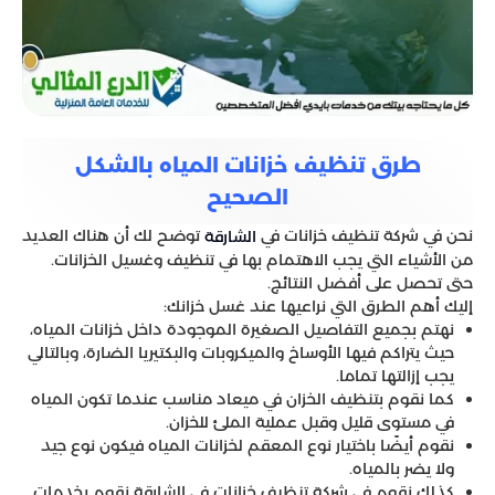
طرق تنظيف خزانات المياه بالشكل
الصحيح
نحن في شركة تنظيف خزانات في
توضح لك أن هناك العديد
الشارقة
من الأشياء التي يجب الاهتمام بها في تنظيف وغسيل الخزانات.
حتى تحصل على أفضل النتائج.
إليك أهم الطرق التي نراعيها عند غسل خزانك:
نهتم بجميع التفاصيل الصغيرة الموجودة داخل خزانات المياه،
حيث يتراكم فيها الأوساخ والميكروبات والبكتيريا الضارة، وبالتالي
يجب إزالتها تماما.
كما نقوم بتنظيف الخزان في ميعاد مناسب عندما تكون المياه
في مستوى قليل وقبل عملية الملئ للخزان.
نقوم أيضًا باختيار نوع المعقم لخزانات المياه فيكون نوع جيد
ولا يضر بالمياه.
كذلك نقوم في شركة تنظيف خزانات في الشارقة نقوم بخدمات