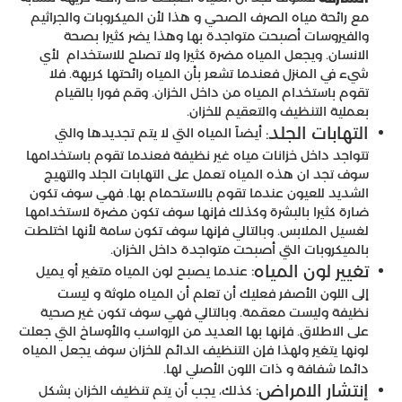
مع رائحة مياه الصرف الصحي و هذا لأن الميكروبات والجراثيم
والفيروسات أصبحت متواجدة بها وهذا يضر كثيرا بصحة
الانسان. ويجعل المياه مضرة كثيرا ولا تصلح للاستخدام لأي
شيء في المنزل فعندما تشعر بأن المياه رائحتها كريهة. فلا
تقوم باستخدام المياه من داخل الخزان. وقم فورا بالقيام
بعملية التنظيف والتعقيم للخزان.
التهابات الجلد
أيضاً المياه التي لا يتم تجديدها والتي
:
تتواجد داخل خزانات مياه غير نظيفة فعندما تقوم باستخدامها
سوف تجد ان هذه المياه تعمل على التهابات الجلد والتهيج
الشديد للعيون عندما تقوم بالاستحمام بها. فهي سوف تكون
ضارة كثيرا بالبشرة وكذلك فإنها سوف تكون مضرة لاستخدامها
لغسيل الملابس. وبالتالي فإنها سوف تكون سامة لأنها اختلطت
بالميكروبات التي أصبحت متواجدة داخل الخزان.
تغيير لون المياه
:
عندما يصبح لون المياه متغير أو يميل
إلى اللون الأصفر فعليك أن تعلم أن المياه ملوثة و ليست
نظيفة وليست معقمة. وبالتالي فهي سوف تكون غير صحية
على الاطلاق. فإنها بها العديد من الرواسب والأوساخ التي جعلت
لونها يتغير ولهذا فإن التنظيف الدائم للخزان سوف يجعل المياه
دائما شفافة و ذات اللون الأصلي لها.
إنتشار الامراض
:
كذلك، يجب أن يتم تنظيف الخزان بشكل