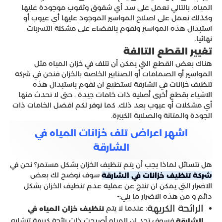
المياه. بالتالي نعمل على سد أي شقوق وثقوب موجودة عليها
وكذلك نعمل على اصلاح المواسير الموجود عليها أي عيوب أو
استبدال هذه المواسير ونقوم بالقضاء على مشكلة التسربات
نهائيا.
تغيير القطع التالفة
هناك بعض القطع التي يمكن أن تتلف في خزان المياه مثل
المواسير أو الصمامات أو الصنابير الخاصة بالخزان فنحن في شركة
تنظيف خزانات في الشارقة نستطيع ان نقوم باستبدال هذه
الاشياء بقطع أخرى أصلية ذات خامات جيدة ، حتى لا تحدث منها
أي مشكلات أو عيوب بعد ذلك. كما نوفر لكم افضل الخامات ذات
الجودة والمتانة والصلابة الكبيرة.
اشهر اعراض تلف خزانات المياه في
الشارقة
هل تتسائل لماذا يجب أن يتم تنظيف الخزان بشكل مستمر؟ نحن في
سوف نوضح لك بعض
شركة تنظيف خزانات في الشارقة
الاضرار التي يمكن ان تنتج عن عملية عدم تنظيف الخزان بشكل
دائم و من هذه الاضرار ما يلي:-
الرائحة الكريهة
:
عندما لا يتم
تنظيف خزان المياه في
فسوف تجد ان المياه أصبحت ذات رائحة كريهة تتشابه
الشارقة