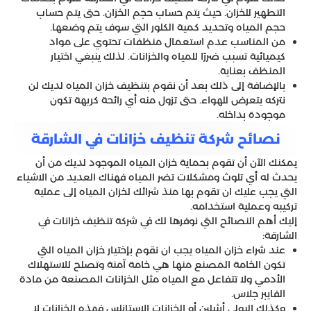
التطهير للخزان. حيث يتم حساب حجم الخزان. حتى يتم حساب
حجم المياه وتحديد كمية الكلور التي سوف يتم وضعها.
من المناسب عدم استعمال منظفات تحتوي على مواد
كيميائية تسبب ضررًا للمياه والخزانات. لذلك ينبغي اختيار
المنظف بعناية.
بالإضافة إلى ذلك بعد أن نقوم بتنظيف خزان المياه لديك لن
نتركه يتعرض للهواء. حتى تزول منه أي رائحة كريهة تكون
موجودة بداخله.
نصائح شركة تنظيف خزانات في الشارقة
يمكنك الآن أن تقوم بحماية خزان المياه الموجود لديك من أن
يحدث له أي تلوث ومشكلات تضر المياه فهناك العديد من الاشياء
التي يجب عليك ان تقوم بها منذ شرائك لخزان المياه إلى عملية
تركيبه وعملية استخدامه.
إليك أهم النصائح التي نوفرها لك في شركة تنظيف خزانات في
الشارقة:
عند شراء خزان المياه يجب ان نقوم بإختيار خزان المياه التي
تكون الخامة المصنع منها هي خامة آمنة وتصلح للاستهلاك
الأدمي ولا تتفاعل مع المياه مثل الخزانات المصنعة من مادة
الفايبر جلاس.
وكذلك البولي أيثيلين أو الخزانات الاستانلس فهذه الخزانات لا