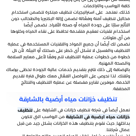
كافة الرواسب والتراكمات.
كذلك، نعتمد على استراتيجيات تنظيف مبتكرة تتضمن استخدام
محاليل تنظيف آمنة وفعّالة تضمن إزالة البكتيريا والطحالب دون
التأثير سلبًا على جودة المياه أو صحة الأفراد. نضمن أيضًا
استخدام تقنيات تعقيم متقدمة تحافظ على نقاء المياه وخلوها
من أي ملوثات.
نضمن لك أيضًا أن جميع المواد والتقنيات المستخدمة في عملية
التنظيف والغسيل لا تشكل أي خطر على صحتك أو البيئة. لأن كل
خطوة من خطوات عملية التنظيف تتم وفقًا لأعلى معايير السلامة
والصحة المهنية.
بالإضافة إلى ذلك نلتزم بتقديم خدمات عالية الجودة تحظى برضاك
وثقتك. لذا نحرص على التواصل الفعّال معك طوال فترة تقديم
الخدمة، موفرين تقارير مفصلة عن عملية التنظيف والنتائج
المحققة.
تنظيف خزانات مياه أرضية بالشارقة
نعمل أيضاً في شركة تنظيف خزانات في الشارقة على
تنظيف
من الرواسب التي تتكون
خزانات مياه ارضية في الشارقة
بداخلها, حيث نقوم بتنظيف هذه الخزانات بشكل جيد من قبل
عمال شركتنا.
إذ، نبدأ بتقييم شامل لخزان المياه لتحديد حالته والحاجة إلى