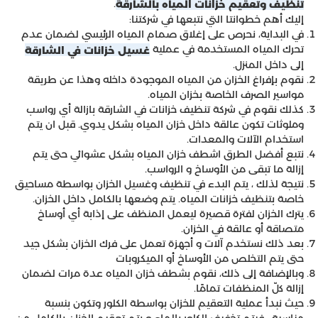
.
تنظيف وتعقيم خزانات المياه بالشارقة
إليك أهم خطوانتا التي نتبعها في شركتنا:
في البداية، نحرص على إغلاق صمام المياه الرئيسي لضمان عدم
تحرك المياه المستخدمة في عملية
غسيل خزانات في الشارقة
إلى داخل المنزل.
نقوم بإفراغ الخزان من المياه الموجودة داخله وهذا عن طريقة
مواسير الصرف الخاصة بخزان المياه.
كذلك نقوم في شركة تنظيف خزانات في الشارقة بازالة أي رواسب
وملوثات تكون عالقة داخل خزان المياه بشكل يدوي. قبل ان يتم
استخدام الآلات والمعدات.
نتبع أفضل الطرق اشطف خزان المياه بشكل عشوائي حتى يتم
إزالة ما تبقى من الأوساخ و الرواسب.
نتيجة لذلك ، يتم البدء في تنظيف وغسيل الخزان بواسطة مساحيق
خاصة بتنظيف خزانات المياه. يتم وضعها بالكامل داخل الخزان.
يترك الخزان لفترة قصيرة ليعمل المنظف على إذابة أي أوساخ
متصاقة أو عالقة في الخزان.
بعد ذلك نستخدم آلات و أجهزة تعمل على فرك الخزان بشكل جيد
حتى يتم التخلص من الأوساخ أو الميكروبات
وبالإضافة إلى ذلك، نقوم بشطف خزان المياه عدة مرات لضمان
إزالة كلّ المنظفات تمامًا.
حيث نبدأ عملية التعقيم للخزان بواسطة الكلور وتكون بنسبة