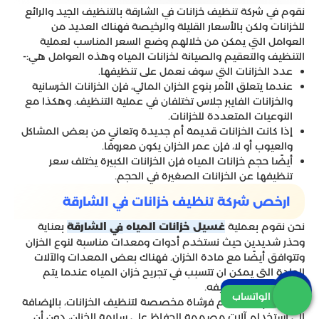
نقوم في شركة تنظيف خزانات في الشارقة بالتنظيف الجيد والرائع
للخزانات ولكن بالأسعار القليلة والرخيصة فهناك العديد من
العوامل التي يمكن من خلالهم وضع السعر المناسب لعملية
التنظيف والتعقيم والصيانة لخزانات المياه وهذه العوامل هي:-
عدد الخزانات التي سوف نعمل على تنظيفها.
عندما يتعلق الأمر بنوع الخزان المائي، فإن الخزانات الخرسانية
والخزانات الفايبر جلاس تختلفان في عملية التنظيف. وهكذا مع
النوعيات المتعددة للخزانات.
إذا كانت الخزانات قديمة أم جديدة وتعاني من بعض المشاكل
والعيوب أو لا، فإن عمر الخزان يكون معروفًا.
أيضًا حجم خزانات المياه فإن الخزانات الكبيرة يختلف سعر
تنظيفها عن الخزانات الصغيرة في الحجم.
ارخص شركة تنظيف خزانات في الشارقة
نحن نقوم بعملية
بعناية
غسيل خزانات المياه
الشارقة
في
وحذر شديدين حيث نستخدم أدوات ومعدات مناسبة لنوع الخزان
وتتوافق أيضًا مع مادة الخزان. فهناك بعض المعدات والآلات
الحادة التي يمكن ان تتسبب في تجريح خزان المياه عندما يتم
استخدامها فى تنظيفه.
اتصل بنا
الواتساب
كما نقوم بإستخدام فرشاة مخصصة لتنظيف الخزانات، بالإضافة
إلى استخدام آلات مصممة للحفاظ على سلامة الخزان، دون أن