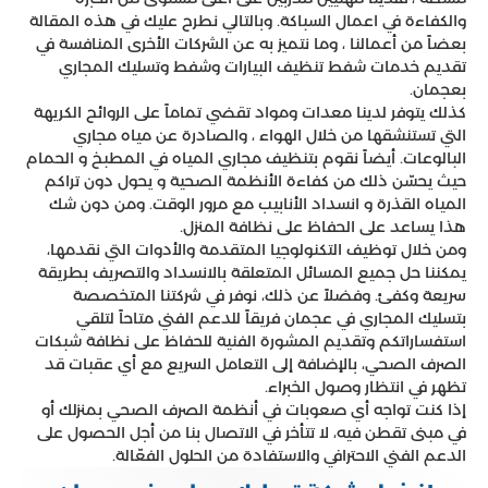
والكفاءة في اعمال السباكة. وبالتالي نطرح عليك في هذه المقالة
بعضاً من أعمالنا ، وما نتميز به عن الشركات الأخرى المنافسة في
تقديم خدمات شفط تنظيف البيارات وشفط وتسليك المجاري
بعجمان.
كذلك يتوفر لدينا معدات ومواد تقضي تماماً على الروائح الكريهة
التي تستنشقها من خلال الهواء ، والصادرة عن مياه مجاري
البالوعات. أيضاً نقوم بتنظيف مجاري المياه في المطبخ و الحمام
حيث يحسّن ذلك من كفاءة الأنظمة الصحية و يحول دون تراكم
المياه القذرة و انسداد الأنابيب مع مرور الوقت. ومن دون شك
هذا يساعد على الحفاظ على نظافة المنزل.
ومن خلال توظيف التكنولوجيا المتقدمة والأدوات التي نقدمها،
يمكننا حل جميع المسائل المتعلقة بالانسداد والتصريف بطريقة
سريعة وكفئ. وفضلاً عن ذلك، نوفر في شركتنا المتخصصة
بتسليك المجاري في عجمان فريقاً للدعم الفني متاحاً لتلقي
استفساراتكم وتقديم المشورة الفنية للحفاظ على نظافة شبكات
الصرف الصحي، بالإضافة إلى التعامل السريع مع أي عقبات قد
تظهر في انتظار وصول الخبراء.
إذا كنت تواجه أي صعوبات في أنظمة الصرف الصحي بمنزلك أو
في مبنى تقطن فيه، لا تتأخر في الاتصال بنا من أجل الحصول على
الدعم الفني الاحترافي والاستفادة من الحلول الفعّالة.