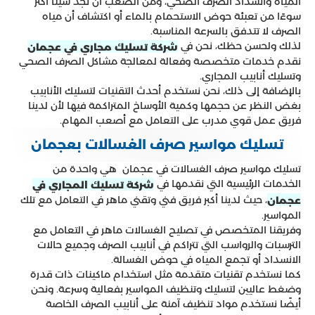
المياه وانسداد الصرف الصحي، ومن الصعب أن تجد شيئًا أكثر
سوءًا من تعبئة حوض الاستحمام بالماء أو اكتشاف أن مياه
الصرف لا تتدفق بالسرعة المناسبة.
لذلك ولحسن حظك، نحن في
شركة تسليك مجاري في عجمان
نقدم خدمات متخصصة وفعالة لمعالجة مشاكل الصرف الصحي
وتسليك أنابيب المجاري.
بالإضافة إلى ذلك، نحن نستخدم أحدث التقنيات لتسليك الأنابيب
بغض النظر عن حجمها وكمية الأوساخ المتراكمة فيها لأن لدينا
فريق عمل قوي مدرب على التعامل مع أصعب المهام.
تسليك مواسير صرف الغسالات بعجمان
تسليك مواسير صرف الغسالات في عجمان هي واحدة من
الخدمات الرئيسية التي نقدمها في
شركة تسليك المجاري في
، حيث لدينا أكبر فريق فني وتقني ماهر في التعامل مع تلك
عجمان
المواسير.
وفريقنا المتخصص في تصليح الغسالات ماهر في التعامل مع
الترسبات والرواسب التي تتراكم في أنابيب الصرف وجميع حالات
الانسداد أو تجمع المياه في حوض الغسالة.
كما نستخدم تقنيات متقدمة مثل استخدام ماكينات ذات قدرة
وضغط عاليين لتسليك وتنظيف المواسير بفعالية وسرعة. ونحن
أيضًا نستخدم مواد تنظيف آمنة على أنابيب الصرف الخاصة