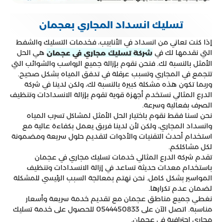
تسليك انسداد المجاري بعجمان
إذا كنت تعاني من انسداد في الأنابيب، فخدمات التسليك والشفط
التي نقدمها لك في
هي الحل
شركة تسليك مجاري في عجمان
الأمثل بالنسبة لك. فنحن نقوم بإزالة جميع الرواسب والشوائب التي
تتجمع في المجاري وتسبب عرقلة في تدفق المياه بشكل صحيح.
وربما تكون هذه مشكلة كبيرة بالنسبة لك، ولكن لدينا في شركة
الدرع المثالي نستخدم أجهزة قوية تقوم بإزالة الانسدادات وتنظيف
الصرف بفعالية وسرعة.
نحن لسنا فقط نقوم باختيار الحل الأمثل لمشاكل تسرب المياه
وانسداد المجاري، ولكن لأن لدينا فريق يعمل بكفاءة عالية مع
استخدام أحدث التقنيات والأدوات لتقديم حلول سريعة ومضمونة
لكل مشاكلكم.
تقدم شركة الدرع المثالي خدمات تسليك مجاري في عجمان
باستخدام معدات حديثة تساعد في إزالة الانسدادات وتنظيف
المواسير بشكل كامل. نحن نهتم بمعالجة السبب الرئيسي للمشكلة
لضمان عدم تكرارها.
نغطي جميع مناطق عجمان مع تقديم خدمة سريعة وأسعار
مناسبة. اتصل الآن على 0544450833 للحصول على خدمة تسليك
مجاري احترافية في عجمان.