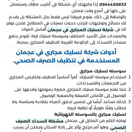
إذا واجهتك أي مشكلة في أنابيب منزلك، وسنعمل
0544450833
على حلها في أسرع وقت ممكن.
بالإضافة إلى ذلك، يقوم فريقنا ليس فقط بحل المشكلة بل يقدم
لك نصائح وتوجيهات لتجنب حدوث تسربات في المطابخ. فنحن نوفر
لك في
أفضل المواد
شركة تسليك المجاري في عجمان
والمعدات مثل الأسيد المخفف وسوستة تسليك لينة، تقوم بدفع
مصادر الانسداد إلى البالوعة القريبة لتنظيف المجاري بسرعة.
أدوات شركة تسليك مجاري في عجمان
المستخدمة في تنظيف الصرف الصحي.
سوسته تسليك مجاري
استخدام سوسته التسليك أمراً أساسياً لتنظيف وتخليص المجاري
من التجمعات والانسدادات.
كما تعتبر سوسته تسليك المجاري مميزة بمرونتها وقدرتها على
الوصول إلى الأماكن الضيقة والصعبة الوصول.
كذلك تساعد أيضًا في تحسين تدفق المياه بكفاءة وسلاسة، ولا
تتطلب وقتًا طويلًا أو تكلفة كبيرة.
تسليك مجاري بالسوسته الكهربائية
تواجه الكثير من المنازل في عجمان
مشكلة انسداد الصرف
، وهو أمر مزعج يؤثر على راحة السكان ويمكن أن يسبب
الصحي