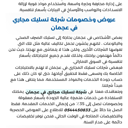
على إدارة محترفة وخبرة واسعة، واستخدام مواد قوية لإزالة
الانسدادات والرواسب والأوساخ في البيارات بأسعار تنافسية.
عروض وخصومات شركة تسليك مجاري
في عجمان
بعض الأشخاص في عجمان بحاجة إلى تسليك الصرف الصحي
والبالوعات ، لكنهم يخشون تحمل تكاليف غالية مثل تلك التي
تفرضها الشركات الأخرى. ولكن هذا لا يتماشى مع نهجنا، حيث نحن
دائماً مهتمون براحتك، ولذلك نقدم جميع احتياجاتك بأسعار
تنافسية في السوق الاماراتي.
فبعض شركات تسليك المجاري في عجمان لا تهتم بالاحتياجات
الخاصة بك وتسعى فقط لتحقيق أرباحها، حتى لو كان ذلك على
حساب جودة الخدمات والمواد المستخدمة، مما يتنافى هذا مع
مبدأ شركتنا.
وبتعاقدك معنا في
، يمكنك
شركة تسليك مجاري في عجمان
الاستفادة من خدمات متميزة عالية الجودة بأسعار معقولة
وخصومات تصل إلى 35٪ من إجمالي الخدمات المقدمة. فقط
اتصل بنا حالاً على
للاطلاع على العروض الحصرية
0544450833
والتخفيضات المتاحة في الوقت الحالي، فنحن نوفر تخفيضات
دائمة على مدار السنة.