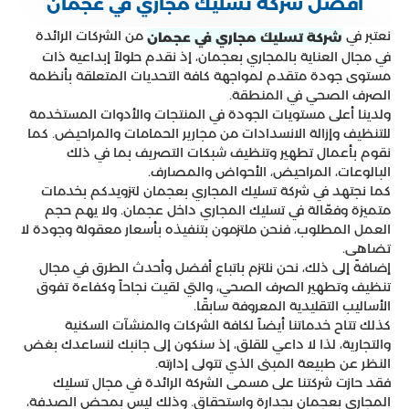
افضل شركة تسليك مجاري في عجمان
نعتبر في
من الشركات الرائدة
شركة تسليك مجاري في عجمان
في مجال العناية بالمجاري بعجمان، إذ نقدم حلولاً إبداعية ذات
مستوى جودة متقدم لمواجهة كافة التحديات المتعلقة بأنظمة
الصرف الصحي في المنطقة.
ولدينا أعلى مستويات الجودة في المنتجات والأدوات المستخدمة
للتنظيف وإزالة الانسدادات من مجارير الحمامات والمراحيض. كما
نقوم بأعمال تطهير وتنظيف شبكات التصريف بما في ذلك
البالوعات، المراحيض، الأحواض والمصارف.
كما نجتهد في شركة تسليك المجاري بعجمان لتزويدكم بخدمات
متميزة وفعّالة في تسليك المجاري داخل عجمان. ولا يهم حجم
العمل المطلوب، فنحن ملتزمون بتنفيذه بأسعار معقولة وجودة لا
تضاهى.
إضافةً إلى ذلك، نحن نلتزم باتباع أفضل وأحدث الطرق في مجال
تنظيف وتطهير الصرف الصحي، والتي لقيت نجاحاً وكفاءة تفوق
الأساليب التقليدية المعروفة سابقًا.
كذلك تتاح خدماتنا أيضاً لكافة الشركات والمنشآت السكنية
والتجارية، لذا لا داعي للقلق، إذ سنكون إلى جانبك لنساعدك بغض
النظر عن طبيعة المبنى الذي تتولى إدارته.
فقد حازت شركتنا على مسمى الشركة الرائدة في مجال تسليك
المجاري بعجمان بجدارة واستحقاق. وذلك ليس بمحض الصدفة،