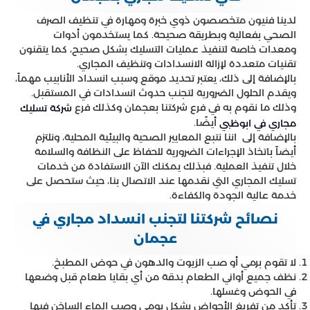
لدينا فنيون متخصصون ذوي خبرة ومهارة في تنظيف الصرف
الصحي بفعالية وبطريقة صحيحة. كما يستخدمون أدوات
ومعدات خاصة لتنفيذ عمليات التسليك بشكل صحيح، كما يتقنون
تقنيات متعددة لإزالة الانسدادات وتنظيف المجاري.
بالإضافة إلى ذلك، يعتبر تحديد موقع وسبب انسداد الأنابيب مهماً،
ويقدم الحلول الضرورية لتجنب حدوث انسدادات في المستقبل.
وذلك ما نقوم به في فرع شركتنا بعجمان وكذلك فرع
شركة تسليك
أيضًا.
مجاري في ابوظبي
بالإضافة إلى اننا نتبع المعايير الصحية والبيئية المحلية، ونلتزم
أيضاً باتخاذ الإجراءات الضرورية للحفاظ على النظافة والسلامة
خلال تنفيذ العملية. فبذلك يمكنك الآن الاستفادة من خدمات
تسليك المجاري التي نقدمها عند الاتصال بنا، حيث ستحصل على
خدمة عالية الجودة والكفاءة.
نصائح شركتنا لتجنب انسداد مجاري في
عجمان
لا تقوم برمي أو صب الزيوت والدهون في حوض المطبخ.
نظف جميع أواني الطعام بدقة من أي بقايا طعام قبل وضعها
في الحوض وغسلها.
تأكد من تفريغ الأحواض بشكل يومي وصب الماء الساخن فيها