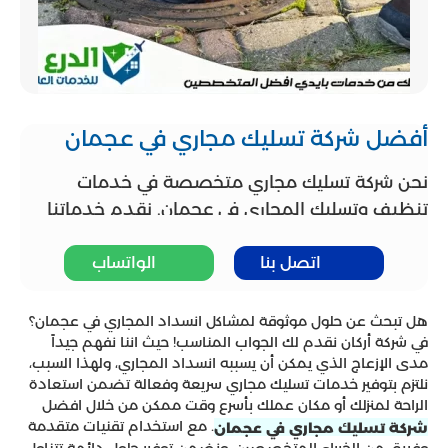
أفضل شركة تسليك مجاري في عجمان
نحن شركة تسليك مجاري متخصصة في خدمات
تنظيف وتسليك المجاري في عجمان. نقدم خدماتنا
بكفاءة واحترافية عالية، مع فريق من ذوي الخبرة
اتصل بنا
الواتساب
والمهارة. ونحرص على تلبية احتياجات عملائنا بأفضل
الطرق وبأسعار تنافسية. وتضمن لك شركتنا تسليك
مجاري سلس وفعال، مع استخدام أحدث التقنيات
هل تبحث عن حلول موثوقة لمشاكل انسداد المجاري في عجمان؟
في شركة أركان نقدم لك الجواب المناسب! حيث اننا نفهم جيداً
والأدوات. اتصل بنا الآن للحصول على خدمة عالية
مدى الإزعاج الذي يمكن أن يسببه انسداد المجاري، ولهذا السبب،
الجودة وضمان راحتك وسلامتك.
نلتزم بتوفير خدمات تسليك مجاري سريعة وفعالة تضمن استعادة
الراحة لمنزلك أو مكان عملك بأسرع وقت ممكن من خلال افضل
. مع استخدام تقنيات متقدمة
شركة تسليك مجاري في عجمان