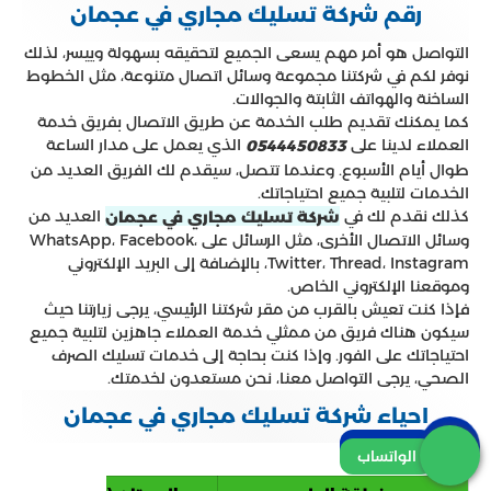
رقم شركة تسليك مجاري في عجمان
التواصل هو أمر مهم يسعى الجميع لتحقيقه بسهولة وييسر، لذلك
نوفر لكم في شركتنا مجموعة وسائل اتصال متنوعة، مثل الخطوط
الساخنة والهواتف الثابتة والجوالات.
كما يمكنك تقديم طلب الخدمة عن طريق الاتصال بفريق خدمة
العملاء لدينا على
الذي يعمل على مدار الساعة
0544450833
طوال أيام الأسبوع. وعندما تتصل، سيقدم لك الفريق العديد من
الخدمات لتلبية جميع احتياجاتك.
كذلك نقدم لك في
العديد من
شركة تسليك مجاري في عجمان
وسائل الاتصال الأخرى، مثل الرسائل على WhatsApp، Facebook،
Twitter، Thread، Instagram، بالإضافة إلى البريد الإلكتروني
وموقعنا الإلكتروني الخاص.
فإذا كنت تعيش بالقرب من مقر شركتنا الرئيسي، يرجى زيارتنا حيث
سيكون هناك فريق من ممثلي خدمة العملاء جاهزين لتلبية جميع
احتياجاتك على الفور. وإذا كنت بحاجة إلى خدمات تسليك الصرف
الصحي، يرجى التواصل معنا، نحن مستعدون لخدمتك.
احياء شركة تسليك مجاري في عجمان
اتصل بنا
الواتساب