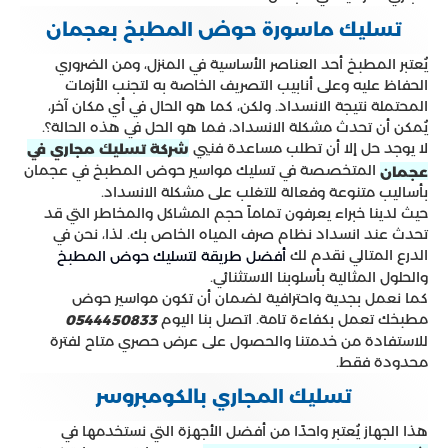
تسليك ماسورة حوض المطبخ بعجمان
يُعتبر المطبخ أحد العناصر الأساسية في المنزل، ومن الضروري
الحفاظ عليه وعلى أنابيب التصريف الخاصة به لتجنب الأزمات
المحتملة نتيجة الانسداد. ولكن، كما هو الحال في أي مكان آخر،
يُمكن أن تحدث مشكلة الانسداد، فما هو الحل في هذه الحالة؟.
لا يوجد حل إلا أن تطلب مساعدة فنيي
شركة تسليك مجاري في
المتخصصة في تسليك مواسير حوض المطبخ في عجمان
عجمان
بأساليب متنوعة وفعالة للتغلب على مشكلة الانسداد.
حيث لدينا خبراء يعرفون تماماً حجم المشاكل والمخاطر التي قد
تحدث عند انسداد نظام صرف المياه الخاص بك. لذا، نحن في
الدرع المتالي نقدم لك
أفضل طريقة لتسليك حوض المطبخ
والحلول المثالية بأسلوبنا الاستثنائي.
كما نعمل بجدية واحترافية لضمان أن تكون مواسير حوض
مطبخك تعمل بكفاءة تامة. اتصل بنا اليوم
0544450833
للاستفادة من خدمتنا والحصول على عرض حصري متاح لفترة
محدودة فقط.
تسليك المجاري بالكومبروسر
هذا الجهاز يُعتبر واحدًا من أفضل الأجهزة التي نستخدمها في