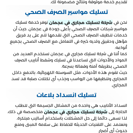
تقديم خدمة موثوقة ونتائج مضمونة لك.
تسليك مواسير الصرف الصحي
نحن في
نوفر خدمة تسليك
شركة تسليك مجاري في عجمان
مواسير شبكات الصرف الصحي بأعلى جودة في عجمان. حيث أن
خدمات تنظيف الصرف الصحي التي نقدمها تتم على يد فريق
مؤهل ودقيق ولديه خبرة في التعامل مع الصرف الصحي بجميع
أنواعه.
كما أننا في شركة تسليك مجاري في عجمان نستخدم العديد من
المواد والأدوات التي تساعدنا في تسليك وشفط أنابيب الصرف
الصحي بطريقة آمنة وفعالة بسرعة.
حيث تقوم هذه الأدوات، مثل السوستة الكهربائية، بالدفع داخل
المجاري وتنظيفها من الرواسب وجذب أي تكتلات صلبة قد تسد
المجاري.
تسليك انسداد بلاعات
انسداد الأنابيب هي واحدة من المشاكل الجسيمة التي تتطلب
الحاجة إلى
متخصصة في ذلك.
شركة تسليك مجاري في عجمان
لذا نسعى دائما إلى حل المشكلات باستخدام أساليب مبتكرة،
ونعتمد على التقنيات الحديثة للحفاظ على سلامة المبنى ومنع
حدوث أي أضرار.