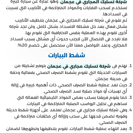
. وهو عبارة عن سيارة كبيرة
شركة تسليك المجاري في عجمان
تستخدم لسحب النفايات والمواد المتراكمة في الأنابيب التي تسببت
في انسدادها.
ثم نقوم في شركة تسليك المجاري في عجمان بتنظيف الأنابيب
بشكل فعال بعد حل مشكلة الانسداد بشكل كامل. ولن تجد شركة
أخرى تقوم بهذه العملية بنفس الاحترافية التي نقوم بها.
فلا تتردد في الاتصال الآن لتجنب حدوث أي مشاكل بسبب انسداد
المجاري، وعند التواصل معنا الآن ستحصل على خصم 20%.
شفط البيارات
نهتم في
بتوفير تشكيلة من
شركة تسليك مجاري في عجمان
السيارات الحديثة التي تقوم بشفط الصرف الصحي بفعالية ودقة
في مدينة عجمان.
حيث تعد عملية شفط الصرف الصحي ذات أهمية كبيرة في إزالة
أي ترسبات أو مواد صلبة تسد الصرف الصحي.
كما يقوم فريقنا بسكب بعض المواد الكيميائية الفعالة التي
تساهم في تحليل الرواسب الصلبة المتراكمة في البيارات.
وفي شركة تسليك مجاري في عجمان تعتمد على أجهزة شفط حديثة
وقوية تضمن قدرتها على سحب وإزالة أي مخلفات متراكمة في
الصرف الصحي.
بعد انتهاء عملية شفط البيارات، نقوم بتنظيفها وتطهيرها لضمان