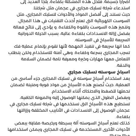
أضراراً جسيمة. فلحل هذه المشكلة بكفاءة، يلجأ العديد إلى
استدعاء شركة تسليك مجاري في عجمان مثل شركتنا.
حيث نستند إلى أفضل المواد والأدوات لتسليك المجاري، مثل
السوست الكهربائية التي تعتبر أحدث التقنيات في هذا المجال.
وتتميز هذه السوست بالقوة والكفاءة. و يؤدي إلى نتائج فعالة
بفضل إزالة الانسدادات بكفاءة عالية، بسبب الحركة الدورانية
السريعة للأسياخ في السوسته.
كما انها سريعة في تنفيذ المهمة لأنها تقوم بإتمام عملية فك
تسرب المجاري بسرعة وكفاءة. وهي آمنة للاستخدام ولكن يتطلب
التعامل معها مهارات وخبرة ومعرفة تامة لضمان السلامة
والدقة.
اسياخ سوسته تسليك مجاري
يعد استخدام أسياخ سوسته في تسليك المجاري جزء أساسي من
العملية، حيث تُصنع هذه الأسياخ من مواد قوية ومتينة لضمان
تحملها للضغط والاحتكاك أثناء الاستخدام.
وبفضل الطول الذي يمكنها الوصول إليه والمرونة الكافية،
تستطيع هذه الأسياخ التى نستخدمها في شركة تسليك مجاري في
عجمان الوصول إلى الانسدادات في الأنابيب المختلفة وإزالتها
بكفاءة.
كذلك تعتبر أسياخ السوسته آلة بسيطة ورخيصة مقارنة ببعض
الأدوات الأخرى المستخدمة في تسليك المجاري ويمكن استخدامها
مرارًا وتكرارًا.