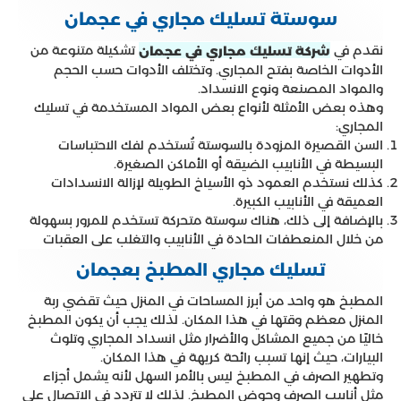
سوستة تسليك مجاري في عجمان
نقدم في
تشكيلة متنوعة من
شركة تسليك مجاري في عجمان
الأدوات الخاصة بفتح المجاري. وتختلف الأدوات حسب الحجم
والمواد المصنعة ونوع الانسداد.
وهذه بعض الأمثلة لأنواع بعض المواد المستخدمة في تسليك
المجاري:
السن القصيرة المزودة بالسوستة تُستخدم لفك الاحتباسات
البسيطة في الأنابيب الضيقة أو الأماكن الصغيرة.
كذلك نستخدم العمود ذو الأسياخ الطويلة لإزالة الانسدادات
العميقة في الأنابيب الكبيرة.
بالإضافة إلى ذلك، هناك سوستة متحركة تستخدم للمرور بسهولة
من خلال المنعطفات الحادة في الأنابيب والتغلب على العقبات
تسليك مجاري المطبخ بعجمان
المطبخ هو واحد من أبرز المساحات في المنزل حيث تقضي ربة
المنزل معظم وقتها في هذا المكان. لذلك يجب أن يكون المطبخ
خاليًا من جميع المشاكل والأضرار مثل انسداد المجاري وتلوث
البيارات، حيث إنها تسبب رائحة كريهة في هذا المكان.
وتطهير الصرف في المطبخ ليس بالأمر السهل لأنه يشمل أجزاء
مثل أنابيب الصرف وحوض المطبخ. لذلك لا تتردد في الاتصال على