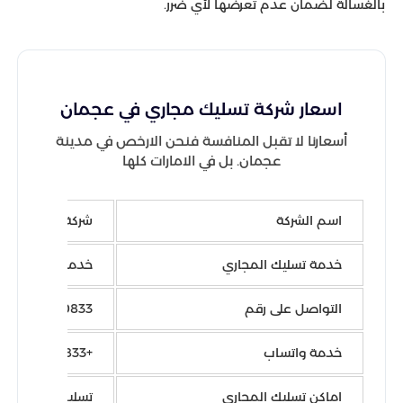
بالغسالة لضمان عدم تعرضها لأي ضرر.
اسعار شركة تسليك مجاري في عجمان
أسعارنا لا تقبل المنافسة فنحن الارخص في مدينة
عجمان. بل في الامارات كلها
اسم الشركة
شركة الدرع المثال
خدمة تسليك المجاري
خدمة تسليك المج
التواصل على رقم
0544450833
خدمة واتساب
+971544450833
اماكن تسليك المجاري
تسليك المجاري ف